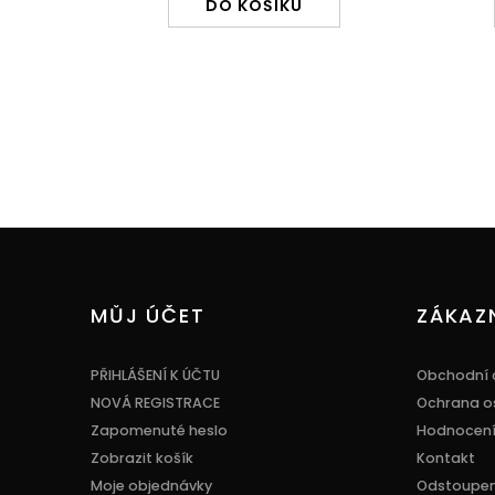
DO KOŠÍKU
Z
á
p
a
MŮJ ÚČET
ZÁKAZ
t
í
PŘIHLÁŠENÍ K ÚČTU
Obchodní 
NOVÁ REGISTRACE
Ochrana o
Zapomenuté heslo
Hodnocen
Zobrazit košík
Kontakt
Moje objednávky
Odstoupení