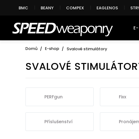
Přejít
BMC
BEANY
COMPEX
EAGLENOS
STR
na
obsah
E
Domů
E-shop
Svalové stimulátory
SVALOVÉ STIMULÁTOR
PERFgun
Fixx
Příslušenství
Pronáje