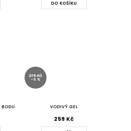
DO KOŠÍKU
275 KČ
–5 %
 BODU
VODIVÝ GEL
259 Kč