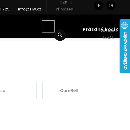
CZK
1 729
info@s1w.cz
Přihlášení
Prázdný košík
Nákupní
Hledat
košík
ess
CoreBelt