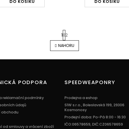
DO KOŠÍKU
DO KOŠÍKU
1
2
O
NAHORU
v
l
á
d
a
c
í
NICKÁ PODPORA
SPEEDWEAPONRY
p
r
v
a reklamační podmínky
Prodejna a eshop
k
sobních údajů
S1W s.r.o., Boleslavská 199, 29306
y
Kosmonosy
í obchodu
v
Prodejní doba: Po-Pá 8:00 - 16:30
ý
p
IČO:06578659, DIČ:CZ06578659
 od smlouvy a vrácení zboží