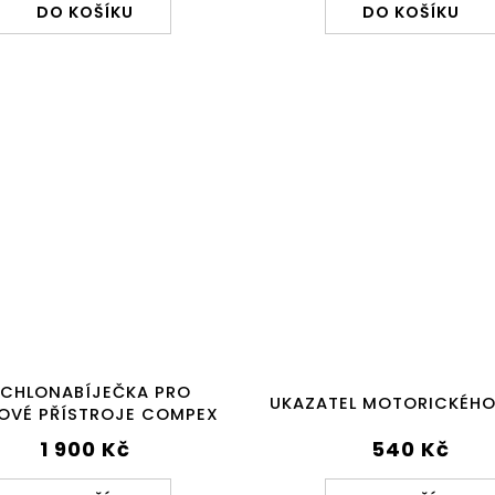
5
DO KOŠÍKU
DO KOŠÍKU
hvězdiček.
YCHLONABÍJEČKA PRO
UKAZATEL MOTORICKÉHO
OVÉ PŘÍSTROJE COMPEX
1 900 Kč
540 Kč