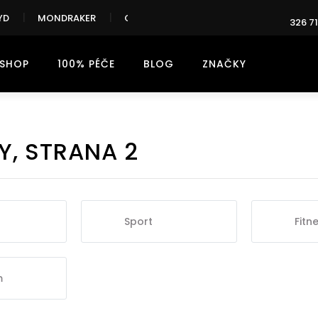
YD
MONDRAKER
CANNONDALE
326 71
-SHOP
100% PÉČE
BLOG
ZNAČKY
Y
, STRANA 2
Sport
Fitn
m