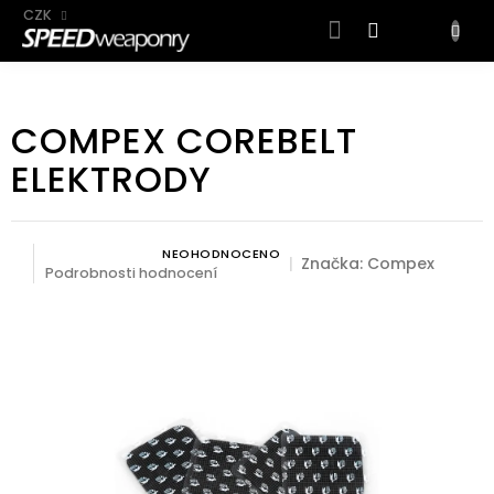
CZK
NÁKUP
KOŠÍK
Přejít
na
COMPEX COREBELT
obsah
ELEKTRODY
NEOHODNOCENO
Průměrné hodnocení produktu je 0,0 z 5 hvězdiček.
Značka:
Compex
Podrobnosti hodnocení