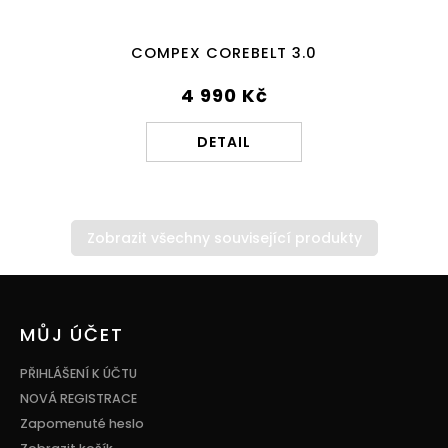
COMPEX COREBELT 3.0
4 990 Kč
DETAIL
Zobrazit všechny související produkty
Z
á
p
MŮJ ÚČET
a
t
PŘIHLÁŠENÍ K ÚČTU
í
NOVÁ REGISTRACE
Zapomenuté heslo