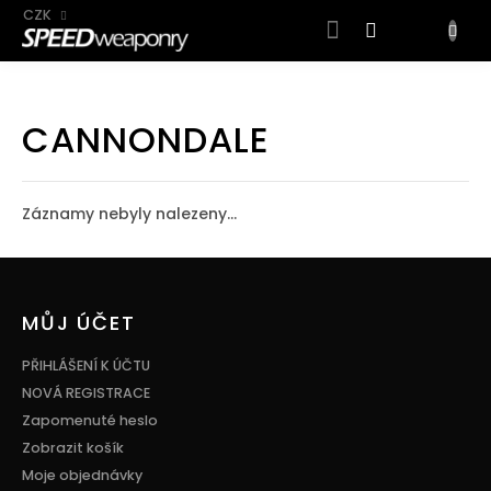
CZK
NÁKUP
KOŠÍK
Přejít
na
CANNONDALE
obsah
Záznamy nebyly nalezeny...
Z
á
p
MŮJ ÚČET
a
t
PŘIHLÁŠENÍ K ÚČTU
í
NOVÁ REGISTRACE
Zapomenuté heslo
Zobrazit košík
Moje objednávky