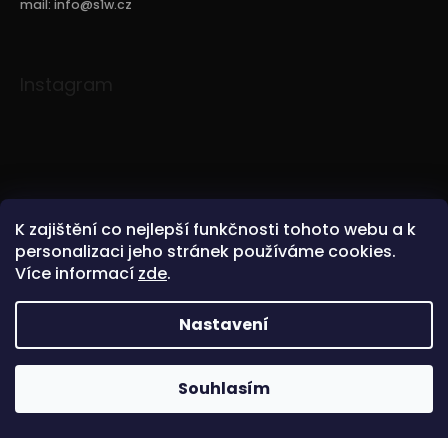
mail: info@s1w.cz
Instagram
K zajištění co nejlepší funkčnosti tohoto webu a k
Sledovat na Instagramu
personalizaci jeho stránek používáme cookies.
Více informací
zde
.
Copyright 2026
S1W.CZ
. Všechna práva vyhrazena.
Nastavení
Vytvořil Shoptet
Souhlasím