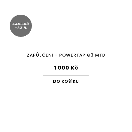
1 499 KČ
–33 %
ZAPŮJČENÍ - POWERTAP G3 MTB
1 000 Kč
DO KOŠÍKU