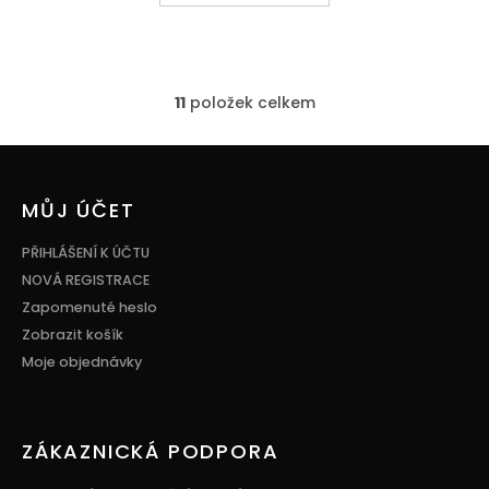
11
položek celkem
O
v
l
Z
á
á
d
p
MŮJ ÚČET
a
a
c
t
PŘIHLÁŠENÍ K ÚČTU
í
í
p
NOVÁ REGISTRACE
r
Zapomenuté heslo
v
Zobrazit košík
k
y
Moje objednávky
v
ý
p
i
ZÁKAZNICKÁ PODPORA
s
u