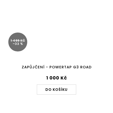
1 499 KČ
–33 %
ZAPŮJČENÍ - POWERTAP G3 ROAD
1 000 Kč
DO KOŠÍKU