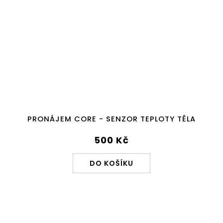
Průměrné
hodnocení
PRONÁJEM CORE - SENZOR TEPLOTY TĚLA
produktu
je
5,0
500 Kč
z
5
DO KOŠÍKU
hvězdiček.