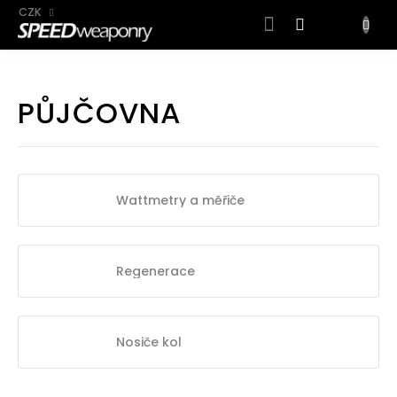
CZK
NÁKUP
KOŠÍK
Přejít
na
PŮJČOVNA
obsah
Wattmetry a měřiče
Regenerace
Nosiče kol