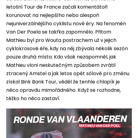
letošní Tour de France začali komentátoři
korunovat na nejlepšího nebo alespoň
nejuniverzálnějšího cyklistu nové éry. Na fenomén
Van Der Poela se takřka zapomnělo. Přitom
Mathieu byl pro Wouta postrachem už v jejich
cyklokrosové éře, kdy na něj zbývala několik sezón
pouze druhá místa. Kdo však nezapomněl, jak
Mathieu vloni neskutečným způsobem zvrátil
ztracený Amstel a jak letos opět sólově pro změnu
získal Bink Bank Tour, věděl že tenhle chlapík je
něco opravdu mimořádného. Když se rozhodne,
těžko ho něco zastaví.