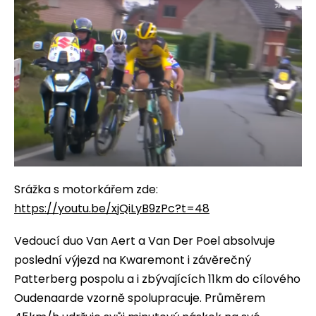
Srážka s motorkářem zde:
https://youtu.be/xjQiLyB9zPc?t=48
Vedoucí duo Van Aert a Van Der Poel absolvuje
poslední výjezd na Kwaremont i závěrečný
Patterberg pospolu a i zbývajících 11km do cílového
Oudenaarde vzorně spolupracuje. Průměrem