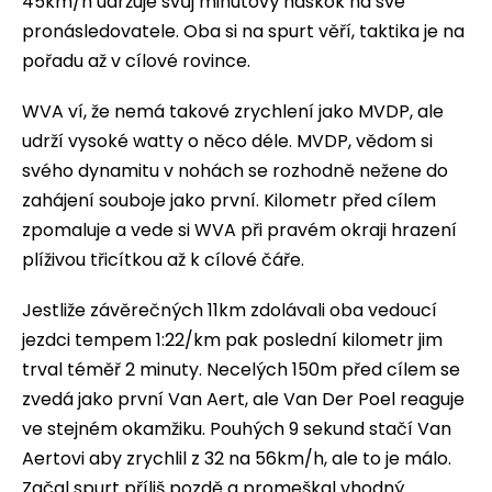
45km/h udržuje svůj minutový náskok na své
pronásledovatele. Oba si na spurt věří, taktika je na
pořadu až v cílové rovince.
WVA ví, že nemá takové zrychlení jako MVDP, ale
udrží vysoké watty o něco déle. MVDP, vědom si
svého dynamitu v nohách se rozhodně nežene do
zahájení souboje jako první. Kilometr před cílem
zpomaluje a vede si WVA při pravém okraji hrazení
plíživou třicítkou až k cílové čáře.
Jestliže závěrečných 11km zdolávali oba vedoucí
jezdci tempem 1:22/km pak poslední kilometr jim
trval téměř 2 minuty. Necelých 150m před cílem se
zvedá jako první Van Aert, ale Van Der Poel reaguje
ve stejném okamžiku. Pouhých 9 sekund stačí Van
Aertovi aby zrychlil z 32 na 56km/h, ale to je málo.
Začal spurt příliš pozdě a promeškal vhodný