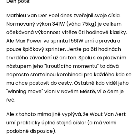
Den poté:
Mathieu Van Der Poel dnes zveřejnil svoje čísla.
Normovaný výkon 341W (váha 75kg) je celkem
očekávaná výkonnost vítěze 6ti hodinové klasiky.
Ale Max Power ve sprintu 1561W umí opravdu a
pouze špičkový sprinter. Jenže po 6ti hodinách
trvrdého závodění už ani ten. Spolu s explozivním
nástupem jeho "kroutícího momentu" to dává
naprosto smrtelnou kombinaci pro každého kdo se
mu chce postavit do cesty. Ostatně kdo viděl jeho
"winning move" vloni v Novém Městě, ví o čem je
řeč.
Ale z tohoto mimo jiné vyplývá, že Wout Van Aert
umí prakticky úplně stejná čísla! (a má velmi
podobné dispozice).