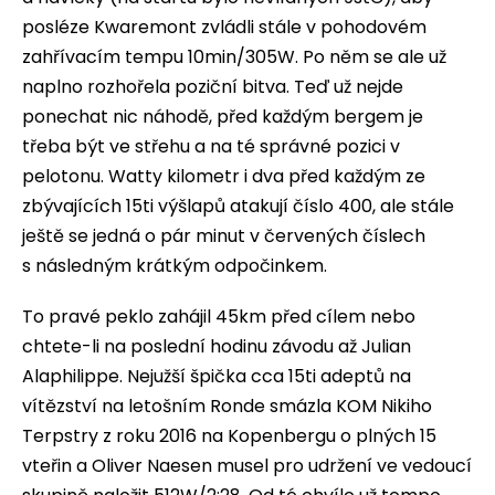
posléze Kwaremont zvládli stále v pohodovém
zahřívacím tempu 10min/305W. Po něm se ale už
naplno rozhořela poziční bitva. Teď už nejde
ponechat nic náhodě, před každým bergem je
třeba být ve střehu a na té správné pozici v
pelotonu. Watty kilometr i dva před každým ze
zbývajících 15ti výšlapů atakují číslo 400, ale stále
ještě se jedná o pár minut v červených číslech
s následným krátkým odpočinkem.
To pravé peklo zahájil 45km před cílem nebo
chtete-li na poslední hodinu závodu až Julian
Alaphilippe. Nejužší špička cca 15ti adeptů na
vítězství na letošním Ronde smázla KOM Nikiho
Terpstry z roku 2016 na Kopenbergu o plných 15
vteřin a Oliver Naesen musel pro udržení ve vedoucí