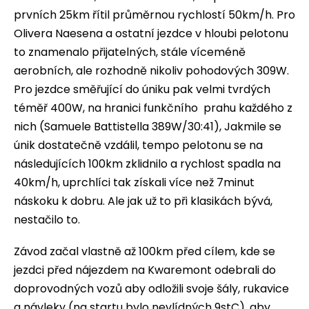
prvních 25km řítil průměrnou rychlostí 50km/h. Pro
Olivera Naesena a ostatní jezdce v hloubi pelotonu
to znamenalo přijatelných, stále víceméně
aerobních, ale rozhodně nikoliv pohodových 309W.
Pro jezdce směřující do úniku pak velmi tvrdých
téměř 400W, na hranici funkčního prahu každého z
nich (Samuele Battistella 389W/30:41), Jakmile se
únik dostatečně vzdálil, tempo pelotonu se na
následujících 100km zklidnilo a rychlost spadla na
40km/h, uprchlíci tak získali více než 7minut
náskoku k dobru. Ale jak už to při klasikách bývá,
nestačilo to.
Závod začal vlastně až 100km před cílem, kde se
jezdci před nájezdem na Kwaremont odebrali do
doprovodných vozů aby odložili svoje šály, rukavice
a návleky (na startu bylo nevlídných 9stC), aby