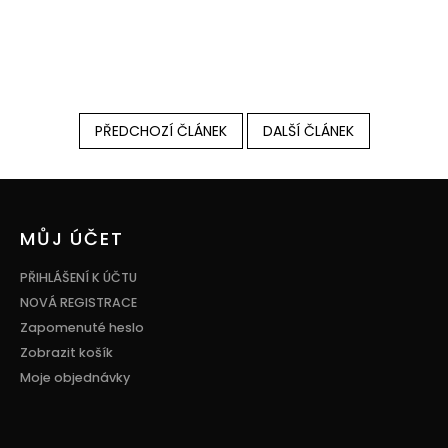
PŘEDCHOZÍ ČLÁNEK
DALŠÍ ČLÁNEK
Z
á
p
MŮJ ÚČET
a
t
PŘIHLÁŠENÍ K ÚČTU
í
NOVÁ REGISTRACE
Zapomenuté heslo
Zobrazit košík
Moje objednávky