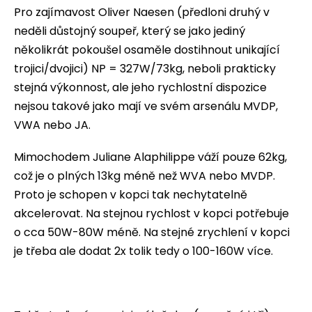
Pro zajímavost Oliver Naesen (předloni druhý v
neděli důstojný soupeř, který se jako jediný
několikrát pokoušel osaměle dostihnout unikající
trojici/dvojici) NP = 327W/73kg, neboli prakticky
stejná výkonnost, ale jeho rychlostní dispozice
nejsou takové jako mají ve svém arsenálu MVDP,
VWA nebo JA.
Mimochodem Juliane Alaphilippe váží pouze 62kg,
což je o plných 13kg méně než WVA nebo MVDP.
Proto je schopen v kopci tak nechytatelně
akcelerovat. Na stejnou rychlost v kopci potřebuje
o cca 50W-80W méně. Na stejné zrychlení v kopci
je třeba ale dodat 2x tolik tedy o 100-160W více.