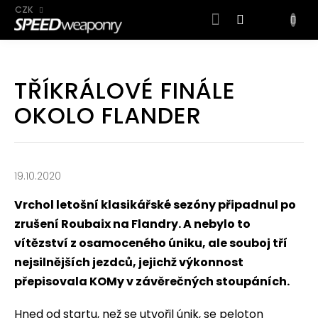
CZK
NÁKUP
KOŠÍK
Přejít
na
TŘÍKRÁLOVÉ FINÁLE
obsah
OKOLO FLANDER
19.10.2020
Vrchol letošní klasikářské sezóny připadnul po
zrušení Roubaix na Flandry. A nebylo to
vítězství z osamoceného úniku, ale souboj tří
nejsilnějších jezdců, jejichž výkonnost
přepisovala KOMy v závěrečných stoupáních.
Hned od startu, než se utvořil únik, se peloton