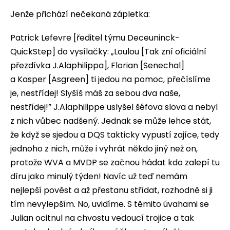
Jenže přichází nečekaná zápletka:
Patrick Lefevre [ředitel týmu Deceuninck-
QuickStep] do vysílačky: „Loulou [Tak zní oficiální
přezdívka J.Alaphilippa], Florian [Senechal]
a Kasper [Asgreen] ti jedou na pomoc, přečíslíme
je, nestřídej! Slyšíš máš za sebou dva naše,
nestřídej!” J.Alaphilippe uslyšel šéfova slova a nebyl
z nich vůbec nadšený. Jednak se může lehce stát,
že když se sjedou a DQS takticky vypustí zajíce, tedy
jednoho z nich, může i vyhrát někdo jiný než on,
protože WVA a MVDP se začnou hádat kdo zalepí tu
díru jako minulý týden! Navíc už teď nemám
nejlepší pověst a až přestanu střídat, rozhodně si ji
tím nevylepším. No, uvidíme. S těmito úvahami se
Julian ocitnul na chvostu vedoucí trojice a tak