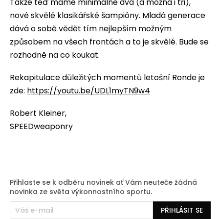
Takže teď máme minimálně dva (a možná i tři),
nové skvělé klasikářské šampióny. Mladá generace
dává o sobě vědět tím nejlepším možným
způsobem na všech frontách a to je skvělé. Bude se
rozhodně na co koukat.
Rekapitulace důležitých momentů letošní Ronde je
zde:
https://youtu.be/UDL1myTN9w4
Robert Kleiner,
SPEEDweaponry
Přihlaste se k odběru novinek ať Vám neuteče žádná
novinka ze světa výkonnostního sportu.