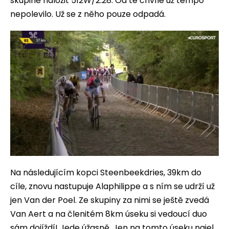
skupině naložit 512W/2:28. Od té chvíle už tempo
nepolevilo. Už se z něho pouze odpadá.
Na následujícím kopci Steenbeekdries, 39km do
cíle, znovu nastupuje Alaphilippe a s ním se udrží už
jen Van der Poel. Ze skupiny za nimi se ještě zvedá
Van Aert a na členitém 8km úseku si vedoucí duo
sám dojíždí! Jede úžasně. Jen na tomto úseku najel