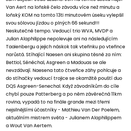
Van Aert na loňské čelo závodu více než minutu a
loňský KOM na tomto 13ti minutovém úseku vylepšil
svou sólovou jízdou o plných 66 sekund!!!
Neskutečné tempo. Vedoucí trio WVA, MVDP a
Julian Alaphilippe nepolevuje ani na následujícím
Taaienbergu a jejich náskok tak vteřinku po vteřince
narůstá. Stíhající Naesen ani skupina těsně za ním:
Bettiol, Sénéchal, Asgreen a Madouas se ale
nevzdávají. Naesena tato čtveřice záhy pohlcuje a
do stíhačky vedoucí trojice se okamžitě pouští duo
DQS Asgreen-Senechal. Když závodníkům do cíle
chybí pouze Patterberg a po něm závěrečná 11km
rovina, vypadá to na finále grande mezi třemi
nejsilnějšími účastníky - Mathieu Van Der Poelem,
aktuálním mistrem světa - Julianem Alaphilippem
a Wout Van Aertem.