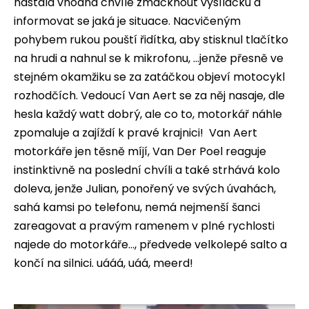
nastala vhodná chvíle zmáčknout vysílačku a
informovat se jaká je situace. Nacvičeným
pohybem rukou pouští řidítka, aby stisknul tlačítko
na hrudi a nahnul se k mikrofonu, ...jenže přesně ve
stejném okamžiku se za zatáčkou objeví motocykl
rozhodčích. Vedoucí Van Aert se za něj nasaje, dle
hesla každý watt dobrý, ale co to, motorkář náhle
zpomaluje a zajíždí k pravé krajnici! Van Aert
motorkáře jen těsně míjí, Van Der Poel reaguje
instinktivně na poslední chvíli a také strhává kolo
doleva, jenže Julian, ponořený ve svých úvahách,
sahá kamsi po telefonu, nemá nejmenší šanci
zareagovat a pravým ramenem v plné rychlosti
najede do motorkáře…, předvede velkolepé salto a
končí na silnici. uááá, uáá, meerd!