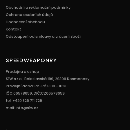
u
Obchodní a reklamační podmínky
Ochrana osobních údajů
Hodnocení obchodu
Kontakt
Odstoupení od smlouvy a vrácení zboží
SPEEDWEAPONRY
Prodejna a eshop
S1W s.r.o., Boleslavská 199, 29306 Kosmonosy
Prodejní doba: Po-Pá 8:00 - 16:30
IČO:06578659, DIČ:CZ06578659
tel: +420 326 711 729
mail: info@s1w.cz