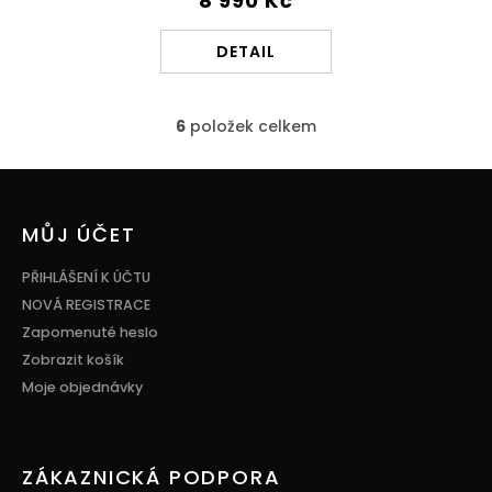
8 990 Kč
DETAIL
6
položek celkem
O
v
l
Z
á
á
d
p
MŮJ ÚČET
a
a
c
t
PŘIHLÁŠENÍ K ÚČTU
í
í
p
NOVÁ REGISTRACE
r
Zapomenuté heslo
v
Zobrazit košík
k
y
Moje objednávky
v
ý
p
i
ZÁKAZNICKÁ PODPORA
s