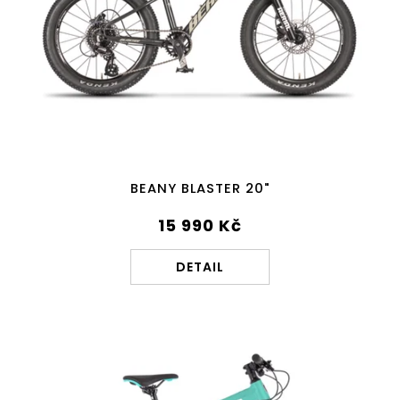
o
d
u
k
t
ů
BEANY BLASTER 20"
15 990 Kč
DETAIL