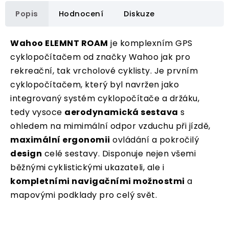
Popis
Hodnocení
Diskuze
Wahoo ELEMNT ROAM
je komplexním GPS
cyklopočítačem od značky Wahoo jak pro
rekreační, tak vrcholové cyklisty. Je prvním
cyklopočítačem, který byl navržen jako
integrovaný systém cyklopočítače a držáku,
tedy vysoce
aerodynamická sestava
s
ohledem na mimimální odpor vzduchu při jízdě,
maximální ergonomii
ovládání a pokročilý
design
celé sestavy. Disponuje nejen všemi
běžnými cyklistickými ukazateli, ale i
kompletními navigačními možnostmi
a
mapovými podklady pro celý svět.