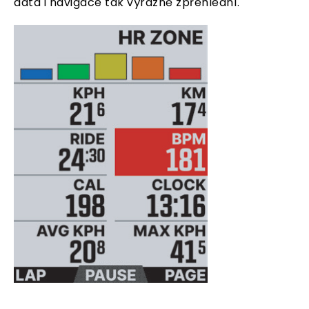
data i navigace tak výrazně zpřehlední.