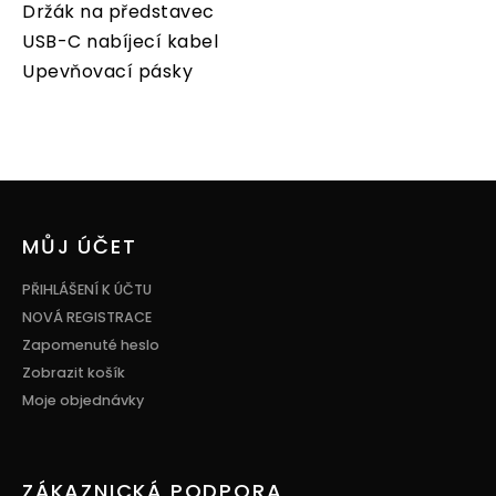
Držák na představec
USB-C nabíjecí kabel
Upevňovací pásky
Z
á
p
MŮJ ÚČET
a
t
PŘIHLÁŠENÍ K ÚČTU
í
NOVÁ REGISTRACE
Zapomenuté heslo
Zobrazit košík
Moje objednávky
ZÁKAZNICKÁ PODPORA