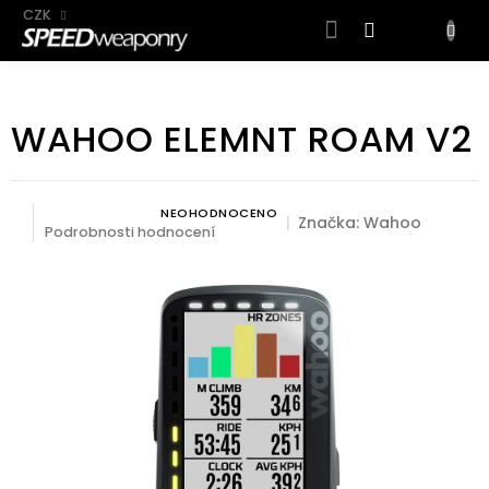
CZK
NÁKUP
KOŠÍK
Přejít
na
WAHOO ELEMNT ROAM V2
obsah
NEOHODNOCENO
Průměrné hodnocení produktu je 0,0 z 5 hvězdiček.
Značka:
Wahoo
Podrobnosti hodnocení