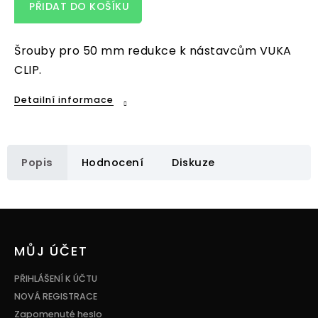
PŘIDAT DO KOŠÍKU
Šrouby pro 50 mm redukce k nástavcům VUKA
CLIP.
Detailní informace
Popis
Hodnocení
Diskuze
Z
á
p
MŮJ ÚČET
a
t
PŘIHLÁŠENÍ K ÚČTU
í
NOVÁ REGISTRACE
Zapomenuté heslo