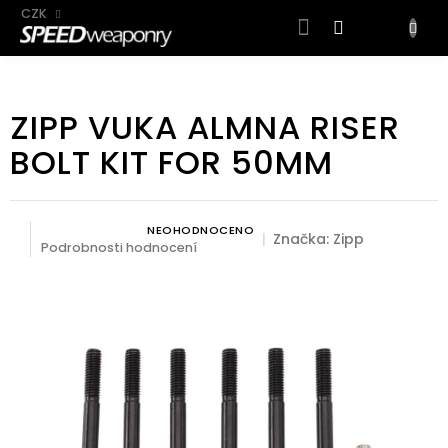
CZK
NÁKUP
KOŠÍK
Přejít
na
ZIPP VUKA ALMNA RISER
obsah
BOLT KIT FOR 50MM
NEOHODNOCENO
Průměrné hodnocení produktu je 0,0 z 5 hvězdiček.
Značka:
Zipp
Podrobnosti hodnocení