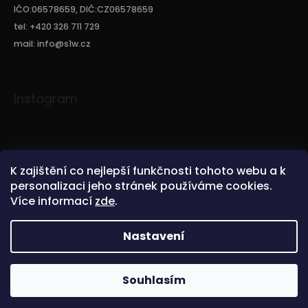
IČO:06578659, DIČ:CZ06578659
tel: +420 326 711 729
mail: info@s1w.cz
Instagram
K zajištění co nejlepší funkčnosti tohoto webu a k
personalizaci jeho stránek používáme cookies.
Více informací
zde
.
Sledovat na Instagramu
Nastavení
Copyright 2026
S1W.CZ
. Všechna práva vyhrazena.
Souhlasím
Vytvořil Shoptet