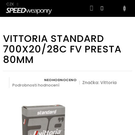
CZK
NÁKUP
KOŠÍK
Přejít
na
VITTORIA STANDARD
obsah
700X20/28C FV PRESTA
80MM
NEOHODNOCENO
Průměrné hodnocení produktu je 0,0 z 5 hvězdiček.
Značka:
Vittoria
Podrobnosti hodnocení