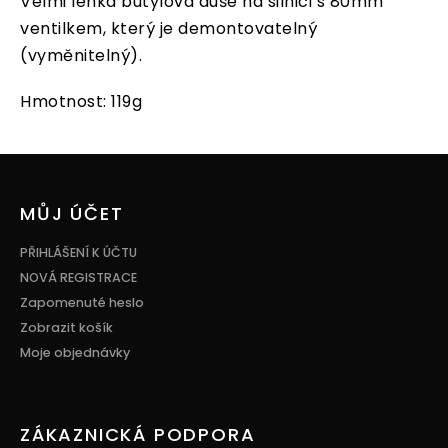
Velmi lehká butylová duše na silnici s 80mm
ventilkem, který je demontovatelný
(vyměnitelný).
Hmotnost: 119g
Z
á
p
MŮJ ÚČET
a
t
PŘIHLÁŠENÍ K ÚČTU
í
NOVÁ REGISTRACE
Zapomenuté heslo
Zobrazit košík
Moje objednávky
ZÁKAZNICKÁ PODPORA