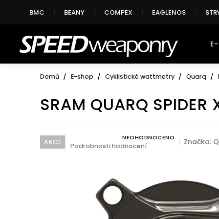
Přejít
BMC
BEANY
COMPEX
EAGLENOS
STR
na
obsah
E
Domů
E-shop
Cyklistické wattmetry
Quarq
SRAM QUARQ SPIDER 
NEOHODNOCENO
Průměrné hodnocení produktu je 0,0 z 5 hvězdi
Značka:
Q
AKCE
Podrobnosti hodnocení