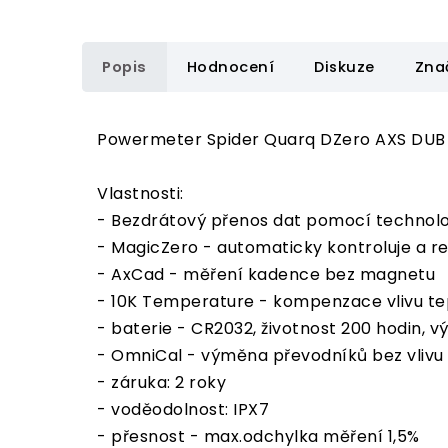
Popis
Hodnocení
Diskuze
Zna
Powermeter Spider Quarq DZero AXS DUB XX
Vlastnosti:
- Bezdrátový přenos dat pomocí technolo
- MagicZero - automaticky kontroluje a r
- AxCad - měření kadence bez magnetu
- 10K Temperature - kompenzace vlivu te
- baterie - CR2032, životnost 200 hodin, 
- OmniCal - výměna převodníků bez vlivu
- záruka: 2 roky
- voděodolnost: IPX7
- přesnost - max.odchylka měření 1,5%