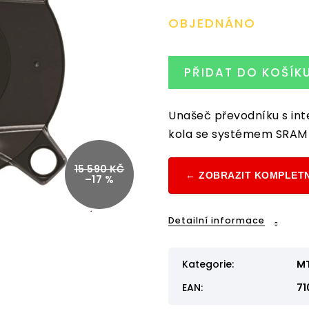
cena:
OBJEDNÁNO
PŘIDAT DO KOŠÍK
Unašeč převodníku s in
kola se systémem SRA
15 590 KČ
← ZOBRAZIT KOMPLETN
–17 %
Detailní informace
Kategorie
:
M
EAN
:
71