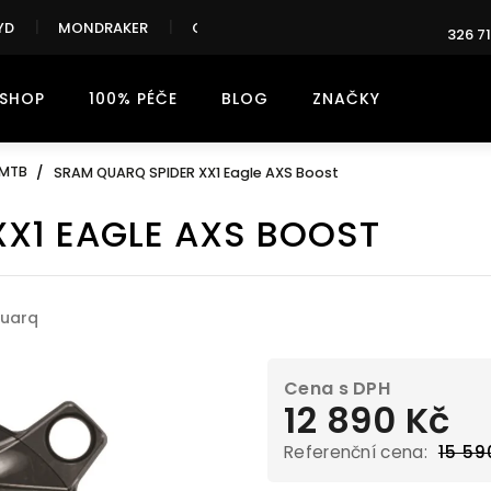
YD
MONDRAKER
CANNONDALE
326 71
-SHOP
100% PÉČE
BLOG
ZNAČKY
MTB
SRAM QUARQ SPIDER XX1 Eagle AXS Boost
XX1 EAGLE AXS BOOST
ček.
uarq
12 890 Kč
15 59
Měrná