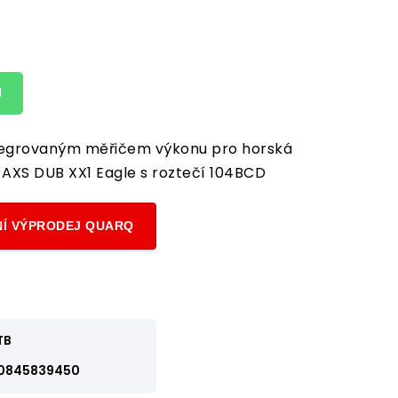
U
tegrovaným měřičem výkonu pro horská
M
AXS DUB XX1 Eagle s roztečí 104BCD
Í VÝPRODEJ QUARQ
TB
0845839450