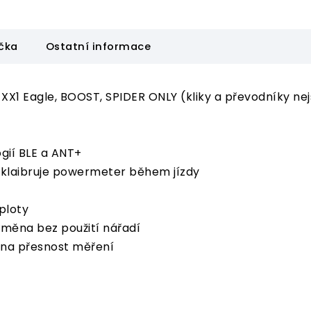
čka
Ostatní informace
1 Eagle, BOOST, SPIDER ONLY (kliky a převodníky nej
gií BLE a ANT+
eklaibruje powermeter během jízdy
ploty
výměna bez použití nářadí
 na přesnost měření