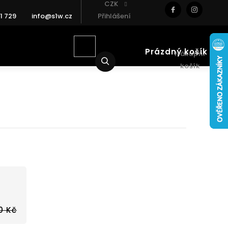
CZK
1 729
info@s1w.cz
Přihlášení
Prázdný košík
Nákupní
Hledat
košík
0 Kč