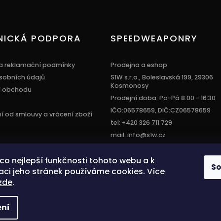
NICKÁ PODPORA
SPEEDWEAPONRY
a reklamační podmínky
Prodejna a eshop
sobních údajů
S1W s.r.o., Boleslavská 199, 29306
Kosmonosy
í obchodu
Prodejní doba: Po-Pá 8:00 - 16:30
IČO:06578659, DIČ:CZ06578659
 od smlouvy a vrácení zboží
tel: +420 326 711 729
mail: info@s1w.cz
í co nejlepší funkčnosti tohoto webu a k
S
aci jeho stránek používáme cookies. Více
zde
.
.
ní