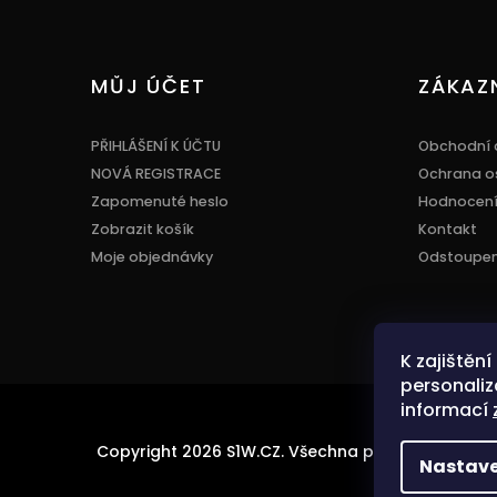
Z
á
p
a
MŮJ ÚČET
ZÁKAZ
t
í
PŘIHLÁŠENÍ K ÚČTU
Obchodní 
NOVÁ REGISTRACE
Ochrana o
Zapomenuté heslo
Hodnocen
Zobrazit košík
Kontakt
Moje objednávky
Odstoupení
K zajištěn
personaliz
informací
Copyright 2026
S1W.CZ
. Všechna práva vyhrazena
Nastave