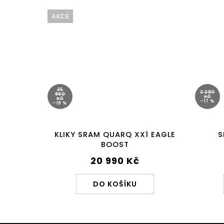
AKCE
25
2 290
990
KČ
KČ
–17 %
–19 %
KLIKY SRAM QUARQ XX1 EAGLE
S
BOOST
20 990 Kč
DO KOŠÍKU