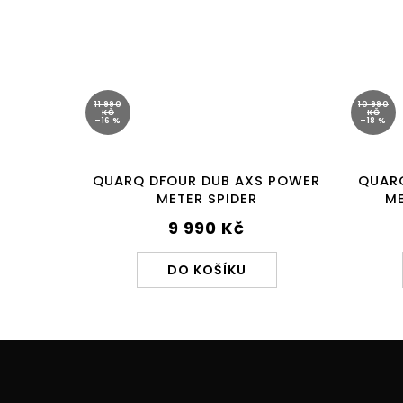
11 990
10 990
KČ
KČ
–16 %
–18 %
QUARQ DFOUR DUB AXS POWER
QUAR
METER SPIDER
ME
9 990 Kč
DO KOŠÍKU
Z
á
p