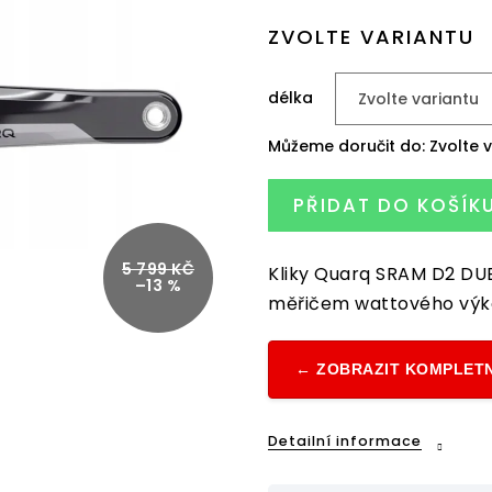
cena:
ZVOLTE VARIANTU
délka
Můžeme doručit do:
Zvolte 
PŘIDAT DO KOŠÍK
5 799 KČ
Kliky Quarq SRAM D2 DU
–13 %
měřičem wattového výk
← ZOBRAZIT KOMPLETN
Detailní informace