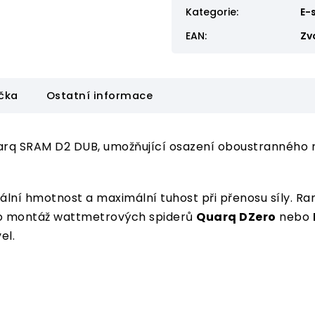
Kategorie
:
E-
EAN
:
Zv
čka
Ostatní informace
Quarq SRAM D2 DUB, umožňující osazení oboustranného
ální hmotnost a maximální tuhost při přenosu síly. 
ro montáž wattmetrových spiderů
Quarq DZero
nebo
el.