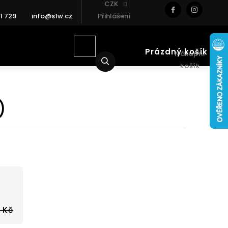
CZK
1 729
info@s1w.cz
Přihlášení
Prázdný košík
Nákupní
Hledat
košík
)
 Kč