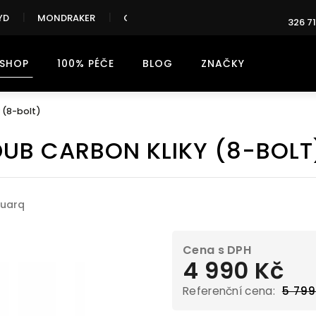
YD
MONDRAKER
CANNONDALE
326 71
-SHOP
100% PÉČE
BLOG
ZNAČKY
 (8-bolt)
UB CARBON KLIKY (8-BOLT
ček.
uarq
4 990 Kč
5 799
Měrná