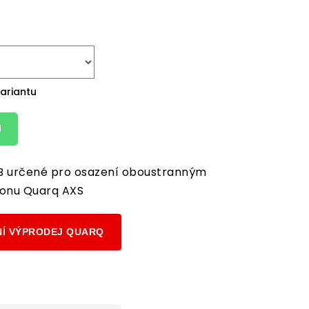
variantu
U
B určené pro osazení oboustranným
onu Quarq AXS
Í VÝPRODEJ QUARQ