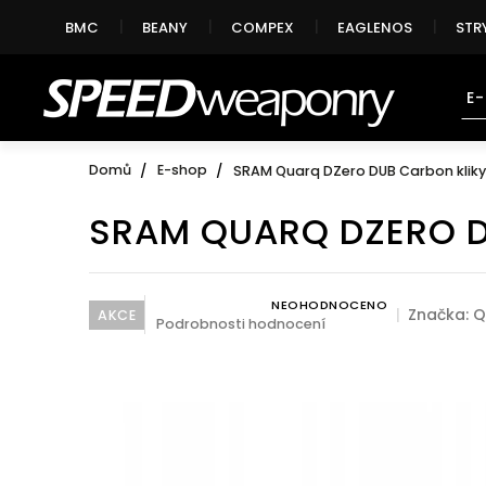
Přejít
BMC
BEANY
COMPEX
EAGLENOS
STR
na
obsah
E
Domů
E-shop
SRAM Quarq DZero DUB Carbon kliky
SRAM QUARQ DZERO D
NEOHODNOCENO
Průměrné hodnocení produktu je 0,0 z 5 hvězdi
Značka:
Q
AKCE
Podrobnosti hodnocení