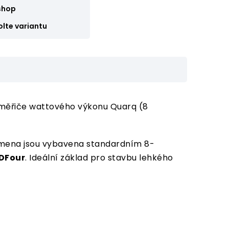
shop
olte variantu
 měřiče wattového výkonu Quarq (8
Ramena jsou vybavena standardním 8-
DFour
. Ideální základ pro stavbu lehkého