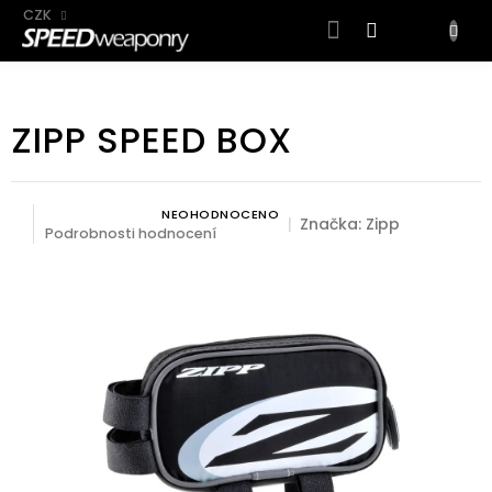
CZK
NÁKUP
KOŠÍK
Přejít
na
ZIPP SPEED BOX
obsah
NEOHODNOCENO
Průměrné hodnocení produktu je 0,0 z 5 hvězdiček.
Značka:
Zipp
Podrobnosti hodnocení