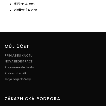
šířka: 4 cm
délka: 14 cm
Z
á
p
MŮJ ÚČET
a
t
PŘIHLÁŠENÍ K ÚČTU
í
NOVÁ REGISTRACE
Zapomenuté heslo
Zobrazit košík
Moje objednávky
ZÁKAZNICKÁ PODPORA