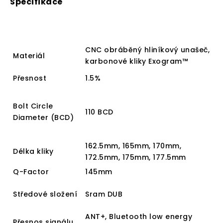
Specifikace
CNC obráběný hliníkový unašeč,
Materiál
karbonové kliky Exogram™
Přesnost
1.5%
Bolt Circle
110 BCD
Diameter (BCD)
162.5mm, 165mm, 170mm,
Délka kliky
172.5mm, 175mm, 177.5mm
Q-Factor
145mm
Středové složení
Sram DUB
ANT+, Bluetooth low energy
Přesnos signálu