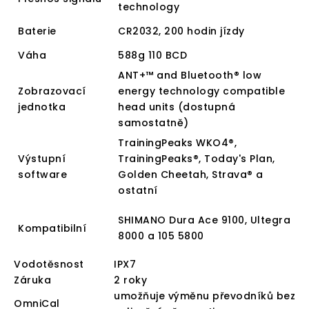
technology
Baterie
CR2032, 200 hodin jízdy
Váha
588g 110 BCD
ANT+™ and Bluetooth® low
Zobrazovací
energy technology compatible
jednotka
head units (dostupná
samostatně)
TrainingPeaks WKO4®,
Výstupní
TrainingPeaks®, Today's Plan,
software
Golden Cheetah, Strava® a
ostatní
SHIMANO Dura Ace 9100, Ultegra
Kompatibilní
8000 a 105 5800
Vodotěsnost
IPX7
Záruka
2 roky
umožňuje výměnu převodníků bez
OmniCal