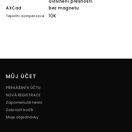
ovlivnění přesnosti.
AXCad
bez magnetu
10K
Teplotní kompenzace
Z
á
p
MŮJ ÚČET
a
t
PŘIHLÁŠENÍ K ÚČTU
í
NOVÁ REGISTRACE
Zapomenuté heslo
Zobrazit košík
Moje objednávky