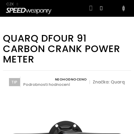
CZK
NÁKUP
KOŠÍK
Přejít
na
QUARQ DFOUR 91
obsah
CARBON CRANK POWER
METER
NEOHODNOCENO
Průměrné hodnocení produktu je 0,0 z 5 hvězdiček.
Značka:
Quarq
TIP
Podrobnosti hodnocení