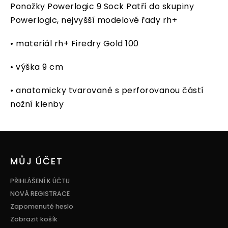
Ponožky Powerlogic 9 Sock Patří do skupiny
Powerlogic, nejvyšší modelové řady rh+
• materiál rh+ Firedry Gold 100
• výška 9 cm
• anatomicky tvarované s perforovanou částí
nožní klenby
Z
á
p
MŮJ ÚČET
a
t
PŘIHLÁŠENÍ K ÚČTU
í
NOVÁ REGISTRACE
Zapomenuté heslo
Zobrazit košík