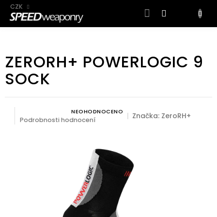
CZK
NÁKUP
KOŠÍK
Přejít
na
ZERORH+ POWERLOGIC 9
obsah
SOCK
NEOHODNOCENO
Průměrné hodnocení produktu je 0,0 z 5 hvězdiček.
Značka:
ZeroRH+
Podrobnosti hodnocení