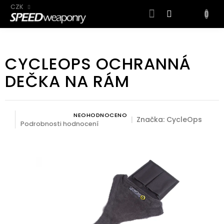
CZK
NÁKUP
KOŠÍK
Přejít
na
CYCLEOPS OCHRANNÁ
obsah
DEČKA NA RÁM
NEOHODNOCENO
Průměrné hodnocení produktu je 0,0 z 5 hvězdiček.
Značka:
CycleOps
Podrobnosti hodnocení