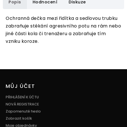
Popis
Hodnocení
Diskuze
Ochranná dečka mezi řidítka a sedlovou trubku
zabraňuje stékání agresivního potu na rám nebo
jiné části kola či trenažeru a zabraňuje tím
vzniku koroze.
Z
á
p
MŮJ ÚČET
a
t
PŘIHLÁŠENÍ K ÚČTU
í
NOVÁ REGISTRACE
Zapomenuté heslo
Zobrazit košík
Moje objednávky