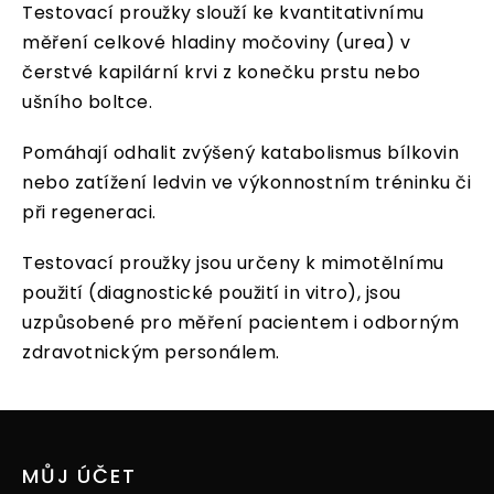
Testovací proužky slouží ke kvantitativnímu
měření celkové hladiny močoviny (urea) v
čerstvé kapilární krvi z konečku prstu nebo
ušního boltce.
Pomáhají odhalit zvýšený katabolismus bílkovin
nebo zatížení ledvin ve výkonnostním tréninku či
při regeneraci.
Testovací proužky jsou určeny k mimotělnímu
použití (diagnostické použití in vitro), jsou
uzpůsobené pro měření pacientem i odborným
zdravotnickým personálem.
Z
á
p
MŮJ ÚČET