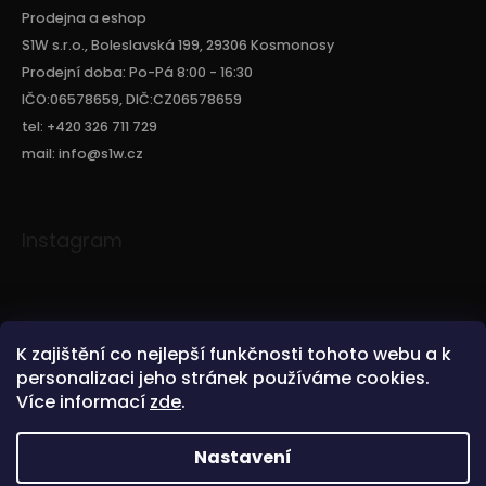
Prodejna a eshop
S1W s.r.o., Boleslavská 199, 29306 Kosmonosy
Prodejní doba: Po-Pá 8:00 - 16:30
IČO:06578659, DIČ:CZ06578659
tel: +420 326 711 729
mail: info@s1w.cz
Instagram
K zajištění co nejlepší funkčnosti tohoto webu a k
personalizaci jeho stránek používáme cookies.
Více informací
zde
.
Sledovat na Instagramu
Nastavení
Copyright 2026
S1W.CZ
. Všechna práva vyhrazena.