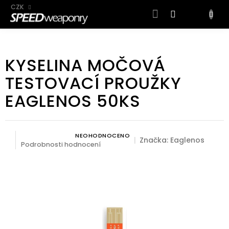
CZK
NÁKUP
KOŠÍK
Přejít
na
KYSELINA MOČOVÁ
obsah
TESTOVACÍ PROUŽKY
EAGLENOS 50KS
NEOHODNOCENO
Průměrné hodnocení produktu je 0,0 z 5 hvězdiček.
Značka:
Eaglenos
Podrobnosti hodnocení