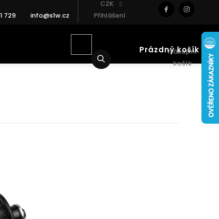
CZK
1 729
info@s1w.cz
Přihlášení
Prázdný košík
Nákupní
Hledat
košík