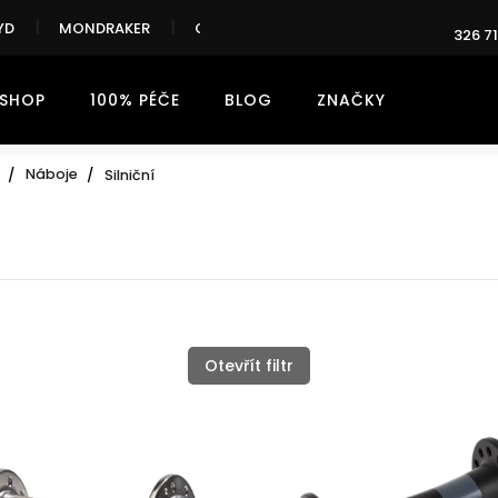
YD
MONDRAKER
CANNONDALE
326 71
-SHOP
100% PÉČE
BLOG
ZNAČKY
Náboje
Silniční
Otevřít filtr