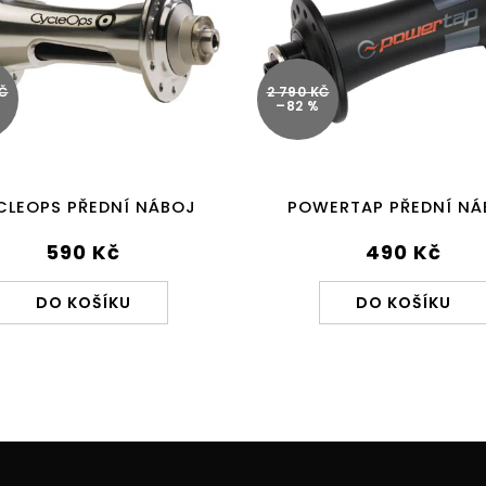
KČ
2 790 KČ
%
–82 %
CLEOPS PŘEDNÍ NÁBOJ
POWERTAP PŘEDNÍ NÁ
590 Kč
490 Kč
DO KOŠÍKU
DO KOŠÍKU
O
v
l
á