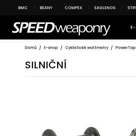
Přejít
BMC
BEANY
COMPEX
EAGLENOS
STR
na
obsah
E
Domů
E-shop
Cyklistické wattmetry
PowerTap
SILNIČNÍ
V
ý
p
i