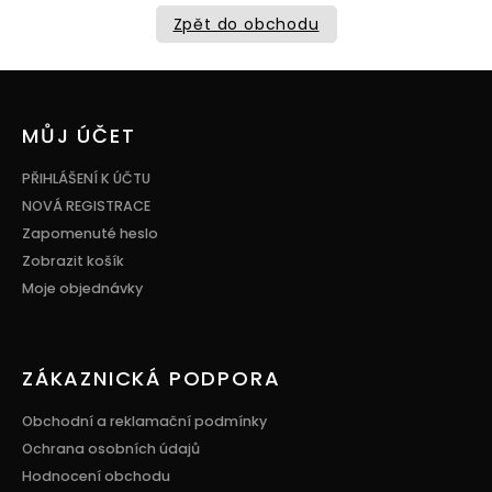
Zpět do obchodu
Z
á
p
MŮJ ÚČET
a
t
PŘIHLÁŠENÍ K ÚČTU
í
NOVÁ REGISTRACE
Zapomenuté heslo
Zobrazit košík
Moje objednávky
ZÁKAZNICKÁ PODPORA
Obchodní a reklamační podmínky
Ochrana osobních údajů
Hodnocení obchodu