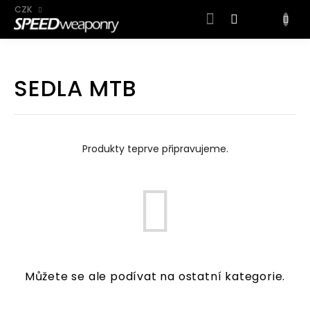
CZK
NÁKUP
KOŠÍK
Přejít
na
SEDLA MTB
obsah
Produkty teprve připravujeme.
Můžete se ale podívat na ostatní kategorie.