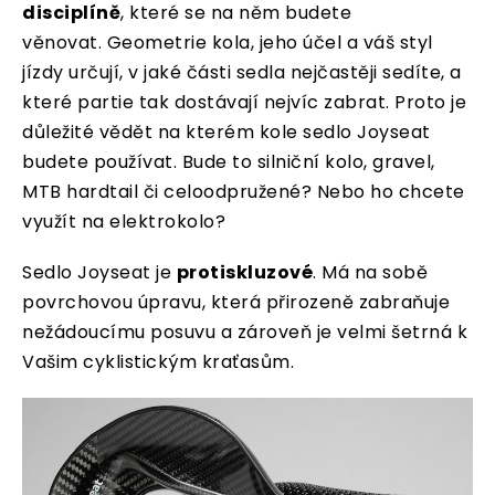
disciplíně
, které se na něm budete
věnovat. Geometrie kola, jeho účel a váš styl
jízdy určují, v jaké části sedla nejčastěji sedíte, a
které partie tak dostávají nejvíc zabrat. Proto je
důležité vědět na kterém kole sedlo Joyseat
budete používat. Bude to silniční kolo, gravel,
MTB hardtail či celoodpružené? Nebo ho chcete
využít na elektrokolo?
Sedlo Joyseat je
protiskluzové
.
Má na sobě
povrchovou úpravu, která přirozeně zabraňuje
nežádoucímu posuvu a zároveň je velmi šetrná k
Vašim cyklistickým kraťasům.