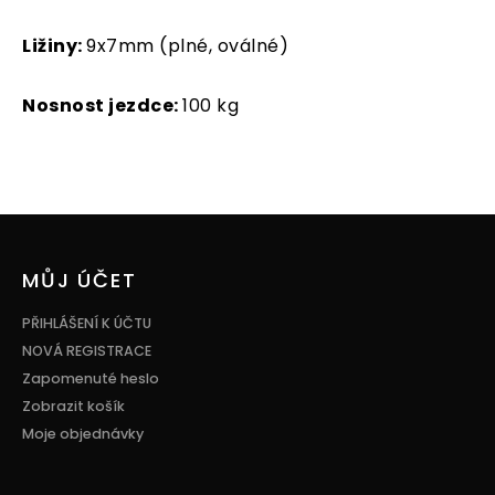
Ližiny:
9x7mm (plné, oválné)
Nosnost jezdce
:
100 kg
Z
á
p
MŮJ ÚČET
a
t
PŘIHLÁŠENÍ K ÚČTU
í
NOVÁ REGISTRACE
Zapomenuté heslo
Zobrazit košík
Moje objednávky