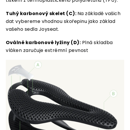
tiskem z termoplastického polyuretanu (TPU).
Tuhý karbonový skelet (C):
Na základě vašich
dat vybereme vhodnou skořepinu jako základ
vašeho sedla Joyseat.
Oválné karbonové lyžiny (D):
Plná skladba
vláken zaručuje extrémní pevnost