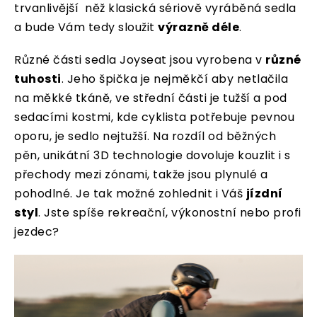
trvanlivější něž klasická sériově vyráběná sedla
a bude Vám tedy sloužit
výrazně déle
.
Různé části sedla Joyseat jsou vyrobena v
různé
tuhosti
. Jeho špička je nejměkčí aby netlačila
na měkké tkáně, ve střední části je tužší a pod
sedacími kostmi, kde cyklista potřebuje pevnou
oporu, je sedlo nejtužší. Na rozdíl od běžných
pěn, unikátní 3D technologie dovoluje kouzlit i s
přechody mezi zónami, takže jsou plynulé a
pohodlné. Je tak možné zohlednit i Váš
jízdní
styl
. Jste spíše rekreační, výkonostní nebo profi
jezdec?