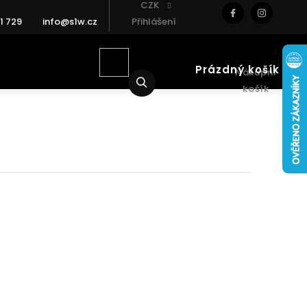
CZK
1 729
info@s1w.cz
Přihlášení
Prázdný košík
Nákupní
Hledat
košík