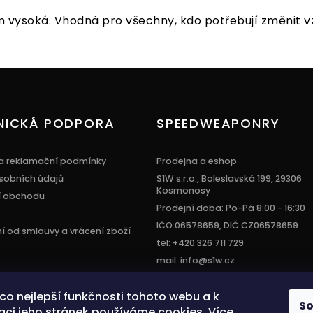
vysoká. Vhodná pro všechny, kdo potřebují změnit v
NICKÁ PODPORA
SPEEDWEAPONRY
a reklamační podmínky
Prodejna a eshop
sobních údajů
S1W s.r.o., Boleslavská 199, 29306
Kosmonosy
í obchodu
Prodejní doba: Po-Pá 8:00 - 16:30
IČO:06578659, DIČ:CZ06578659
 od smlouvy a vrácení zboží
tel: +420 326 711 729
mail: info@s1w.cz
í co nejlepší funkčnosti tohoto webu a k
S
aci jeho stránek používáme cookies. Více