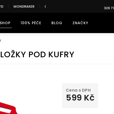
YD
MONDRAKER
CANNONDALE
326 71
-SHOP
100% PÉČE
BLOG
ZNAČKY
y
LOŽKY POD KUFRY
599 Kč
Měrná
cena: