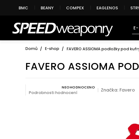
Přejít
BMC
BEANY
COMPEX
EAGLENOS
STR
na
obsah
E
Domů
E-shop
FAVERO ASSIOMA podložky pod kufr
FAVERO ASSIOMA POD
NEOHODNOCENO
Průměrné hodnocení produktu je 0,0 z 5 hvězdiček.
Značka:
Favero
Podrobnosti hodnocení