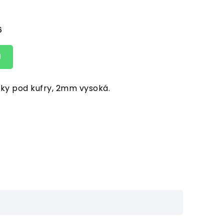
6
U
y pod kufry, 2mm vysoká.