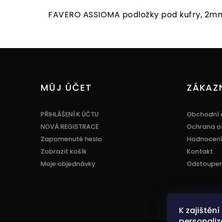
FAVERO ASSIOMA podložky pod kufry, 2mm 
Z
á
p
a
MŮJ ÚČET
ZÁKAZ
t
í
PŘIHLÁŠENÍ K ÚČTU
Obchodní 
NOVÁ REGISTRACE
Ochrana o
Zapomenuté heslo
Hodnocen
Zobrazit košík
Kontakt
Moje objednávky
Odstoupení
K zajištěn
personaliz