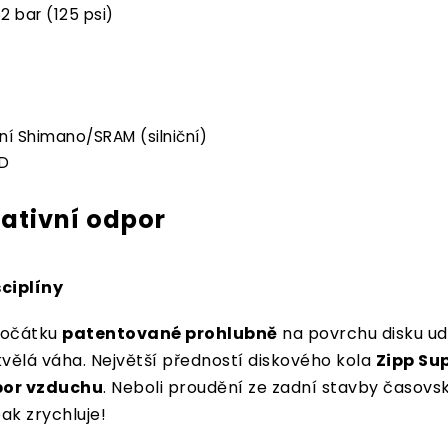
62 bar (125 psi)
ní Shimano/SRAM (silniční)
XD
ativní odpor
ciplíny
 počátku
patentované prohlubně
na povrchu disku udr
skvělá váha. Největší předností diskového kola
Zipp Su
por vzduchu
. Neboli proudění ze zadní stavby časovsk
ak zrychluje!