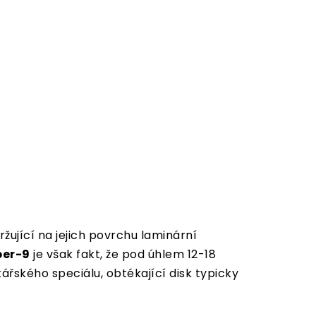
žující na jejich povrchu laminární
per-9
je však fakt, že pod úhlem 12-18
ářského speciálu, obtékající disk typicky