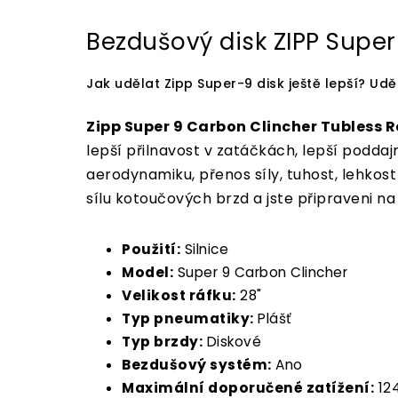
Bezdušový disk ZIPP Supe
Jak udělat Zipp Super-9 disk ještě lepší?
Udě
Zipp Super 9 Carbon Clincher Tubless 
lepší přilnavost v zatáčkách, lepší poddaj
aerodynamiku, přenos síly, tuhost, lehkost
sílu kotoučových brzd a jste připraveni na
Použití:
Silnice
Model:
Super 9 Carbon Clincher
Velikost ráfku:
28"
Typ pneumatiky:
Plášť
Typ brzdy:
Diskové
Bezdušový systém:
Ano
Maximální doporučené zatížení:
12