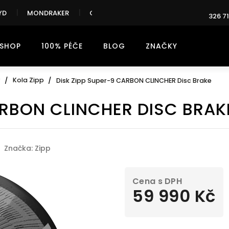
YD
MONDRAKER
CANNONDALE
326 71
-SHOP
100% PÉČE
BLOG
ZNAČKY
P
Kola Zipp
Disk Zipp Super-9 CARBON CLINCHER Disc Brake
ARBON CLINCHER DISC BRAK
0 z 5 hvězdiček.
Značka:
Zipp
59 990 Kč
Měrná
cena: