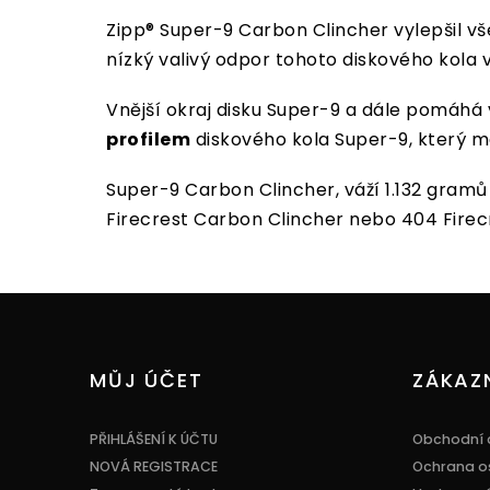
Zipp® Super-9 Carbon Clincher vylepšil vš
nízký valivý odpor tohoto diskového kola
Vnější okraj disku Super-9 a dále pomáh
profilem
diskového kola Super-9, který má
Super-9 Carbon Clincher, váží 1.132 gramů 
Firecrest Carbon Clincher nebo 404 Firec
Z
á
p
a
MŮJ ÚČET
ZÁKAZ
t
í
PŘIHLÁŠENÍ K ÚČTU
Obchodní 
NOVÁ REGISTRACE
Ochrana o