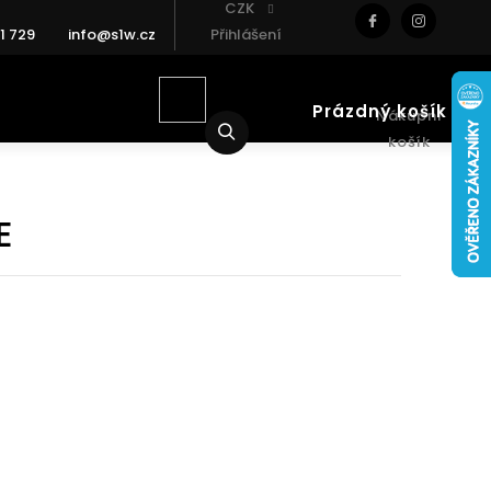
CZK
1 729
info@s1w.cz
Přihlášení
Prázdný košík
Nákupní
Hledat
košík
E