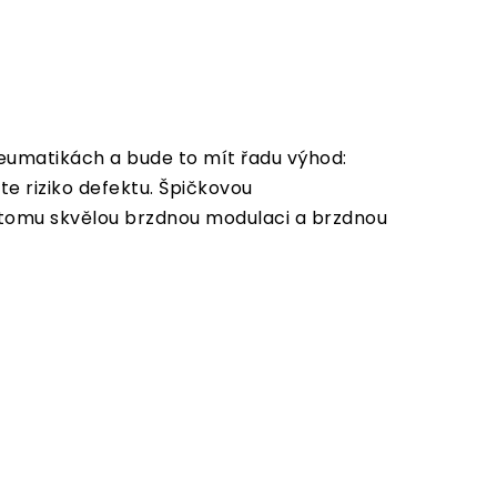
neumatikách a bude to mít řadu výhod:
íte
riziko defektu.
Š
pičkovou
k tomu skvělou brzdnou modulaci a brzdnou