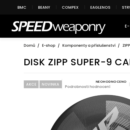
Přejít
BMC
BEANY
COMPEX
EAGLENOS
STR
na
obsah
E
Domů
E-shop
Komponenty a příslušenství
ZIP
DISK ZIPP SUPER-9 C
NEOHODNOCENO
Průměrné hodnocení produktu je 0,
AKCE
NOVINKA
Podrobnosti hodnocení