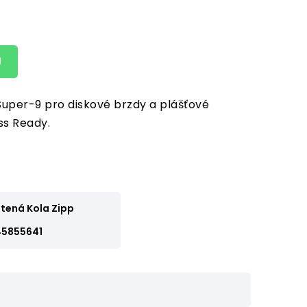
U
Super-9 pro diskové brzdy a plášťové
ss Ready.
tená Kola Zipp
45855641