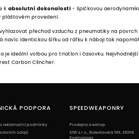
e k
absolutní dokonalosti
- špičkovou aerodynamiku, 
 v pláštovém provedení.
á vyhlazovat přechod vzduchu z pneumatiky na povrch
 navíc identickou šířku od ráfku k náboji tak napomá
a je ideální volbou pro triatlon i časovku. Nejvhodnějš
rest Carbon Clincher.
NICKÁ PODPORA
SPEEDWEAPONRY
a reklamační podmínky
Prodejna a eshop
sobních údajů
S1W s.r.o., Boleslavská 199, 29306
Kosmonosy