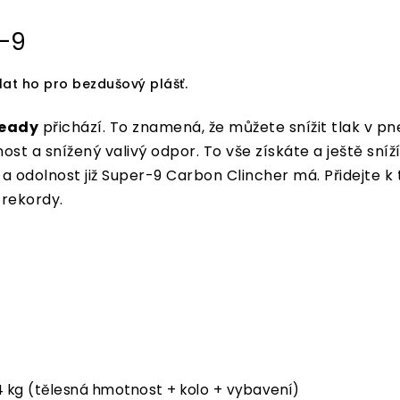
r-9
lat ho pro bezdušový plášť.
Ready
přichází.
To znamená, že můžete snížit tlak v p
nost a snížený valivý odpor.
To vše získáte a ještě sníž
 a odolnost již Super-9 Carbon Clincher má.
Přidejte 
 rekordy.
4 kg (tělesná hmotnost + kolo + vybavení)