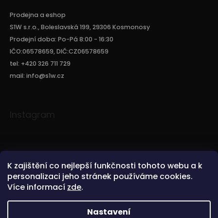
Prodejna a eshop
S1W s.r.o., Boleslavská 199, 29306 Kosmonosy
Prodejní doba: Po-Pá 8:00 - 16:30
IČO:06578659, DIČ:CZ06578659
tel: +420 326 711 729
mail: info@s1w.cz
Instagram
K zajištění co nejlepší funkčnosti tohoto webu a k
personalizaci jeho stránek používáme cookies.
Více informací
zde
.
Sledovat na Instagramu
Nastavení
Copyright 2026
S1W.CZ
. Všechna práva vyhrazena.