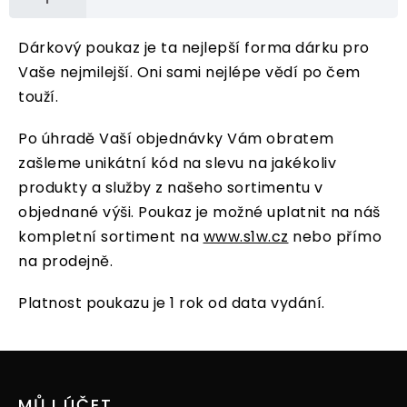
Dárkový poukaz je ta nejlepší forma dárku pro
Vaše nejmilejší. Oni sami nejlépe vědí po čem
touží.
Po úhradě Vaší objednávky Vám obratem
zašleme unikátní kód na slevu na jakékoliv
produkty a služby z našeho sortimentu v
objednané výši. Poukaz je možné uplatnit na náš
kompletní sortiment na
www.s1w.cz
nebo přímo
na prodejně.
Platnost poukazu je 1 rok od data vydání.
Z
á
p
MŮJ ÚČET