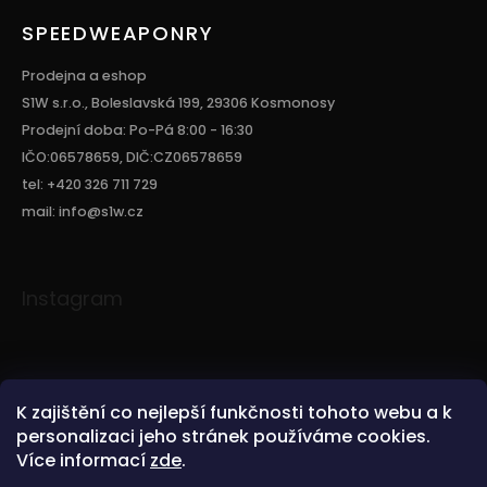
SPEEDWEAPONRY
Prodejna a eshop
S1W s.r.o., Boleslavská 199, 29306 Kosmonosy
Prodejní doba: Po-Pá 8:00 - 16:30
IČO:06578659, DIČ:CZ06578659
tel: +420 326 711 729
mail: info@s1w.cz
Instagram
K zajištění co nejlepší funkčnosti tohoto webu a k
personalizaci jeho stránek používáme cookies.
Více informací
zde
.
Sledovat na Instagramu