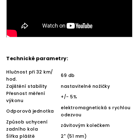
Technické parametry:
Hlučnost při 32 km/
69 db
hod.
Zajištění stability
nastavitelné nožičky
Přesnost měření
+/- 5%
výkonu
elektromagnetická s rychlou
Odporová jednotka
odezvou
Způsob uchycení
závitovým kolečkem
zadního kola
Šířka pláště
2" (51 mm)