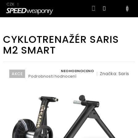
CZK
NÁKUP
KOŠÍK
Přejít
na
CYKLOTRENAŽÉR SARIS
obsah
M2 SMART
NEOHODNOCENO
Průměrné hodnocení produktu je 0,0 z 5 hvězdiček.
Značka:
Saris
AKCE
Podrobnosti hodnocení