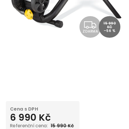
Z
15 990
KČ
–56 %
ZDARMA
D
A
R
M
A
6 990 Kč
15 990 Kč