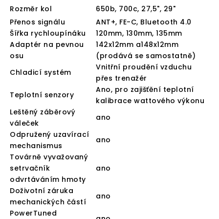
Rozměr kol
650b, 700c, 27,5", 29"
Přenos signálu
ANT+, FE-C, Bluetooth 4.0
Šířka rychloupínáku
120mm, 130mm, 135mm
Adaptér na pevnou
142x12mm a148x12mm
osu
(prodává se samostatně)
Vnitřní proudění vzduchu
Chladicí systém
přes trenažér
Ano, pro zajišťění teplotní
Teplotní senzory
kalibrace wattového výkonu
Leštěný záběrový
ano
váleček
Odpružený uzavírací
ano
mechanismus
Továrně vyvažovaný
setrvačník
ano
odvrtáváním hmoty
Doživotní záruka
ano
mechanických částí
PowerTuned
ano