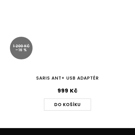
1 200 KČ
–16 %
SARIS ANT+ USB ADAPTÉR
999 Kč
DO KOŠÍKU
Z