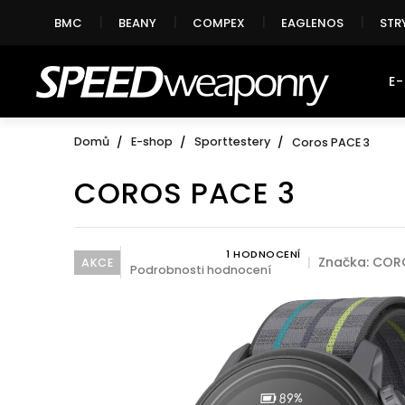
Přejít
BMC
BEANY
COMPEX
EAGLENOS
STR
na
obsah
E
Domů
E-shop
Sporttestery
Coros PACE 3
COROS PACE 3
1 HODNOCENÍ
Průměrné hodnocení produktu je 5,0 z 5 hvězdi
Značka:
COR
AKCE
Podrobnosti hodnocení