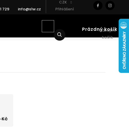
CZK
1 729
info@s1w.cz
Přihlášení
Prázdný košík
Nákupní
Hledat
košík
 Kč