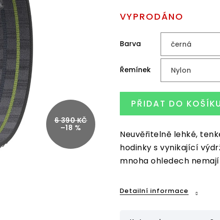
cena:
VYPRODÁNO
Barva
Řemínek
PŘIDAT DO KOŠÍK
6 390 KČ
–18 %
Neuvěřitelně lehké, tenk
hodinky s vynikající výdr
mnoha ohledech nemají 
Detailní informace