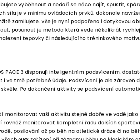
ebujete vyběhnout a nedaří se něco najít, spustit, spá
jich síla je v minimu ovládacích prvků, dokonale na
itě zamilujete. Vše je nyní podpořeno i dotykovou o
nout, posunout je metoda která vede několikrát rychleji
alezení tepovky či následujícího tréninkového motivu.
S PACE 3 disponují inteligentním podsvícením, dostat
 i ve tmě potřebné údaje. Podsvícení je ale zároveň do
ě skvěle. Po dokončení aktivity se podsvícení automat
monitorovat vaší aktivitu stejně dobře ve vodě jako n
í rovněž monitorovat kompletní řadu dalších sportovn
 vodě, posilování až po běh na atletické dráze či na bě
í všech GPS zařízení při záznamu běhu na klasickém a