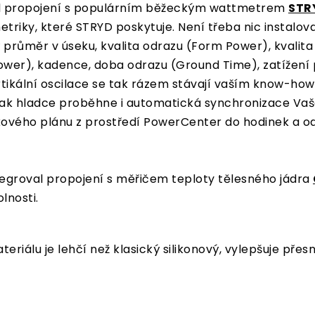
al propojení s populárním běžeckým wattmetrem
STR
etriky, které STRYD poskytuje. Není třeba nic instalova
průměr v úseku, kvalita odrazu (Form Power), kvalita
r Power), kadence, doba odrazu (Ground Time), zatíže
ikální oscilace se tak rázem stávají vaším know-how 
 tak hladce proběhne i automatická synchronizace Vaš
kového plánu z prostředí PowerCenter do hodinek a o
egroval propojení s měřičem teploty tělesného jádra
lnosti.
riálu je lehčí než klasický silikonový, vylepšuje přes