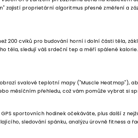
" zajistí proprietární algoritmus přesné změření a zá
ž 200 cviků pro budování horní i dolní části těla, zákl
 těla, sledují váš srdeční tep a měří spálené kalorie
brazí svalové teplotní mapy ("Muscle Heatmap"), abyst
bo měsíčním přehledu, což vám pomůže vybrat si sprá
 GPS sportovních hodinek očekáváte, plus další z nejž
olajícího, sledování spánku, analýzu úrovně fitness a 