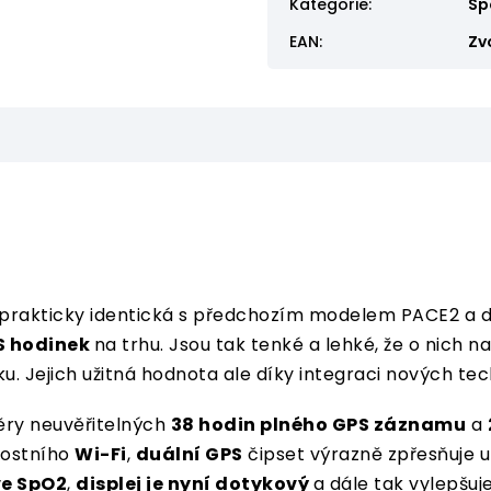
Kategorie
:
Sp
EAN
:
Zv
prakticky identická s předchozím modelem PACE2 a dr
S hodinek
na trhu. Jsou tak tenké a lehké, že o nich n
nku. Jejich užitná hodnota ale díky integraci nových te
ěry neuvěřitelných
38 hodin plného GPS záznamu
a
lostního
Wi-Fi
,
duální GPS
čipset výrazně zpřesňuje u
ve SpO2
,
displej je nyní dotykový
a dále tak vylepšuj