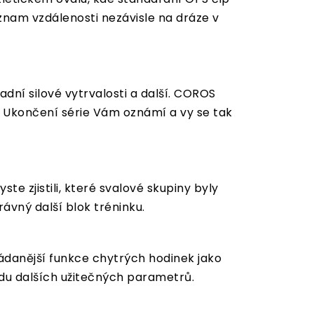
znam vzdálenosti nezávisle na dráze v
adní silové vytrvalosti a další. COROS
. Ukončení série Vám oznámí a vy se tak
e zjistili, které svalové skupiny byly
vný další blok tréninku.
ádanější funkce chytrých hodinek jako
řadu dalších užitečných parametrů.