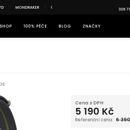
YD
MONDRAKER
CANNONDALE
326 71
-SHOP
100% PÉČE
BLOG
ZNAČKY
ček.
OS
5 190 Kč
6 390
Měrná