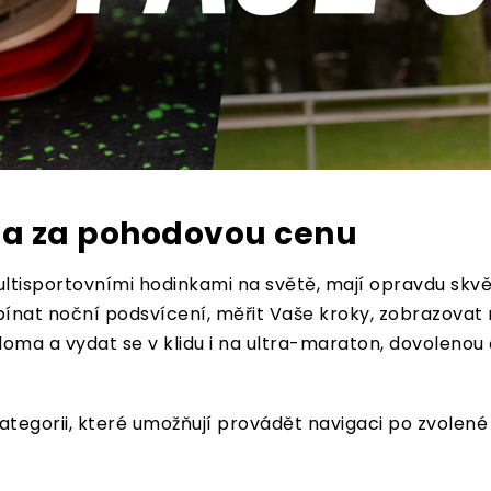
va za pohodovou cenu
ltisportovními hodinkami na světě, mají opravdu skvěl
pínat noční podsvícení, měřit Vaše kroky, zobrazovat n
ma a vydat se v klidu i na ultra-maraton, dovolenou č
ategorii, které umožňují provádět navigaci po zvolené 