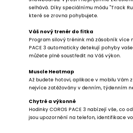
selhává. Díky speciálnímu módu "Track Run
které se zrovna pohybujete.
Váš nový trenér do fitka
Program silový trénink má zásobník více ne
PACE 3 automaticky detekují pohyby vašeho
můžete plně soustředit na Váš výkon.
Muscle Heatmap
Až budete hotovi, aplikace v mobilu Vám zo
nejvíce zatěžovány v denním, týdenním ne
Chytré a výkonné
Hodinky COROS PACE 3 nabízejí vše, co od
jsou upozornění na telefon, identifikace v