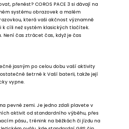
rovat, přenést? COROS PACE 3 si dávají na
vrženém systému obrazovek a malém
brazovkou, která vaši akčnost významně
 k cíli než systém klasických tlačítek.
 Není čas ztrácet čas, když je čas
ečně jasným po celou dobu vaší aktivity
statečně šetrné k Vaší baterii, takže její
icky vypne.
a pevné zemi. Je jedno zdali plavete v
ích aktivit od standardního výběhu, přes
hacím pásu., trénink na běžkách či jízdu na
tletickém oválu, kde standardní GPS čip