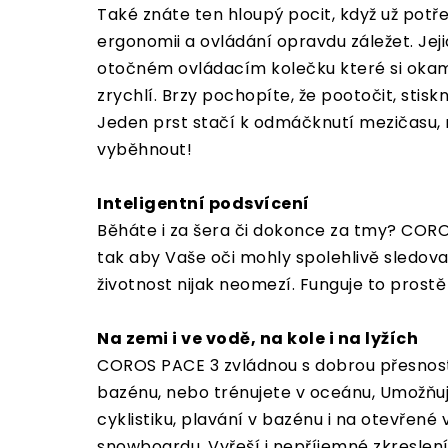
Také znáte ten hloupý pocit, když už potř
ergonomii a ovládání opravdu záležet. Je
otočném ovládacím kolečku které si okamž
zrychlí. Brzy pochopíte, že pootočit, stisk
Jeden prst stačí k odmáčknutí mezičasu, n
vyběhnout!
Inteligentní podsvícení
Běháte i za šera či dokonce za tmy? CORO
tak aby Vaše oči mohly spolehlivě sledovat
životnost nijak neomezí. Funguje to prost
Na zemi i ve vodě, na kole i na lyžích
COROS PACE 3 zvládnou s dobrou přesností 
bazénu, nebo trénujete v oceánu, Umožňuj
cyklistiku, plavání v bazénu i na otevřené
snowboardu. Vyřeší i nepříjemné zkreslen