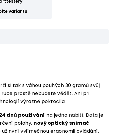
orttestery
olte variantu
ží si tak s váhou pouhých 30 gramů svůj
a ruce prostě nebudete vědět. Ani při
chnologií výrazně pokročila.
24 dnů používání
na jedno nabití. Data je
rčení polohy,
nový optický snímač
e už nyní vyjímečnou ergonomii ovládání.