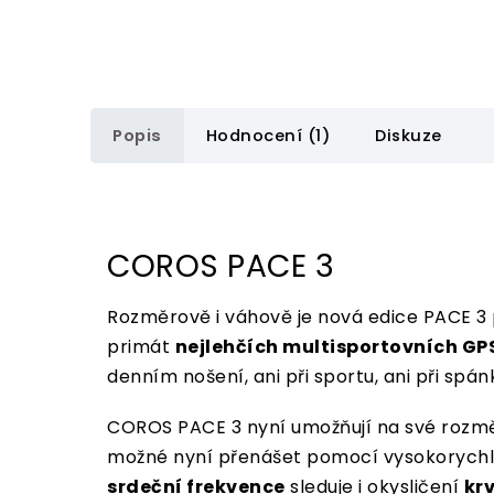
Popis
Hodnocení (1)
Diskuze
COROS PACE 3
Rozměrově i váhově je nová edice PACE 3 
primát
nejlehčích multisportovních GP
denním nošení, ani při sportu, ani při spá
COROS PACE 3 nyní umožňují na své rozm
možné nyní přenášet pomocí vysokorych
srdeční frekvence
sleduje i okysličení
kr