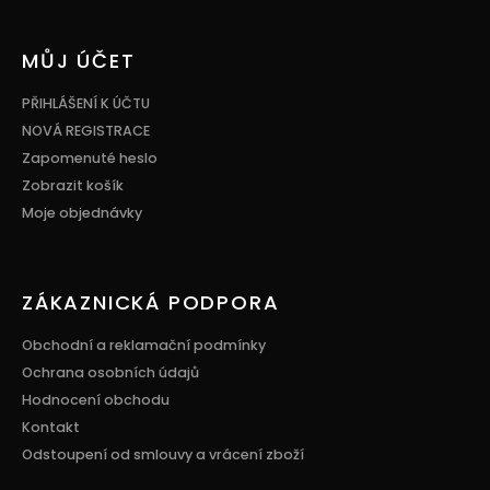
Z
á
p
MŮJ ÚČET
a
t
PŘIHLÁŠENÍ K ÚČTU
í
NOVÁ REGISTRACE
Zapomenuté heslo
Zobrazit košík
Moje objednávky
ZÁKAZNICKÁ PODPORA
Obchodní a reklamační podmínky
Ochrana osobních údajů
Hodnocení obchodu
Kontakt
Odstoupení od smlouvy a vrácení zboží