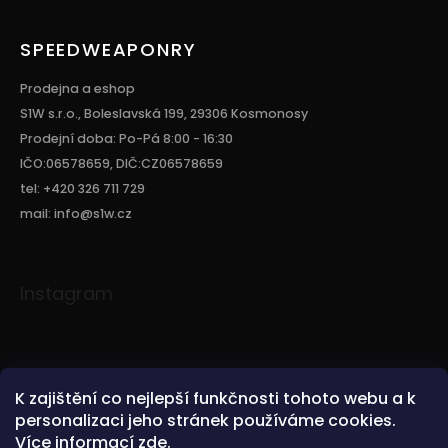
SPEEDWEAPONRY
Prodejna a eshop
S1W s.r.o., Boleslavská 199, 29306 Kosmonosy
Prodejní doba: Po-Pá 8:00 - 16:30
IČO:06578659, DIČ:CZ06578659
tel: +420 326 711 729
mail: info@s1w.cz
Instagram
K zajištění co nejlepší funkčnosti tohoto webu a k
personalizaci jeho stránek používáme cookies.
Více informací
zde
.