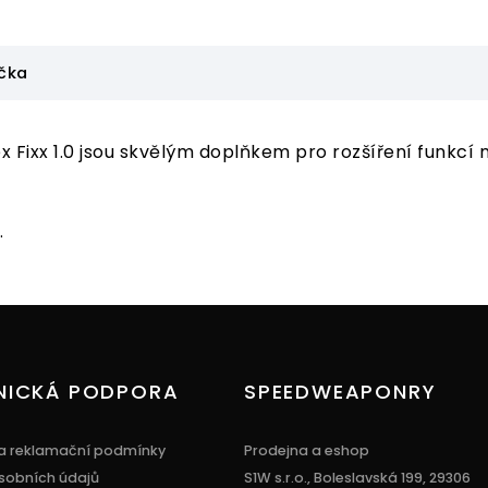
čka
ixx 1.0 jsou skvělým doplňkem pro rozšíření funkcí m
.
NICKÁ PODPORA
SPEEDWEAPONRY
a reklamační podmínky
Prodejna a eshop
sobních údajů
S1W s.r.o., Boleslavská 199, 29306