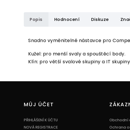
Popis
Hodnocení
Diskuze
Zna
Snadno vyměnitelné nástavce pro Compex F
Kužel: pro menší svaly a spouštěcí body.
Klín: pro větší svalové skupiny a IT skupiny
Z
á
p
a
MŮJ ÚČET
ZÁKAZ
t
í
PŘIHLÁŠENÍ K ÚČTU
Obchodní 
NOVÁ REGISTRACE
Ochrana o