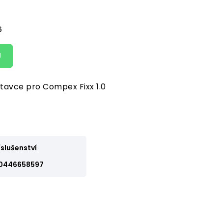
6
U
tavce pro Compex Fixx 1.0
íslušenství
0446658597