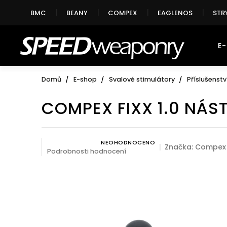
Přejít
BMC
BEANY
COMPEX
EAGLENOS
STR
na
obsah
E
Domů
E-shop
Svalové stimulátory
Příslušenstv
COMPEX FIXX 1.0 NÁS
NEOHODNOCENO
Průměrné hodnocení produktu je 0,0 z 5 hvězdiček.
Značka:
Compex
Podrobnosti hodnocení