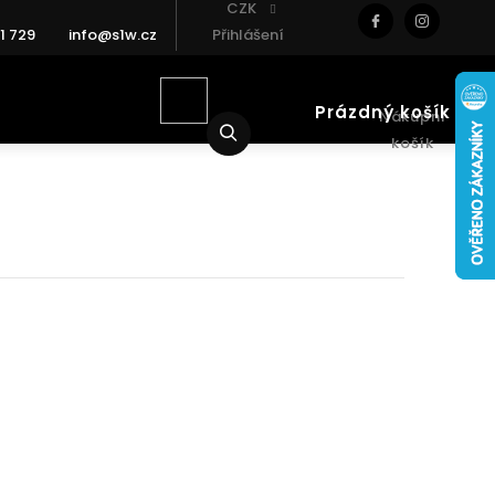
CZK
1 729
info@s1w.cz
Přihlášení
Prázdný košík
Nákupní
Hledat
košík