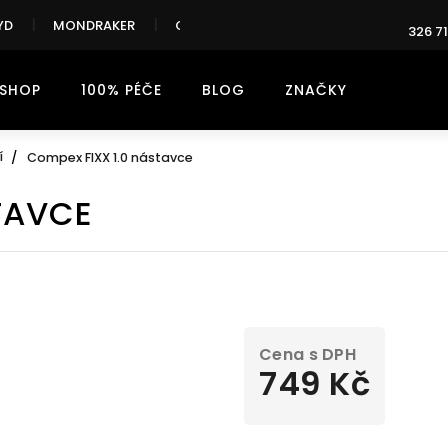
YD
MONDRAKER
CANNONDALE
326 71
-SHOP
100% PÉČE
BLOG
ZNAČKY
í
Compex FIXX 1.0 nástavce
TAVCE
749 Kč
Měrná
cena: