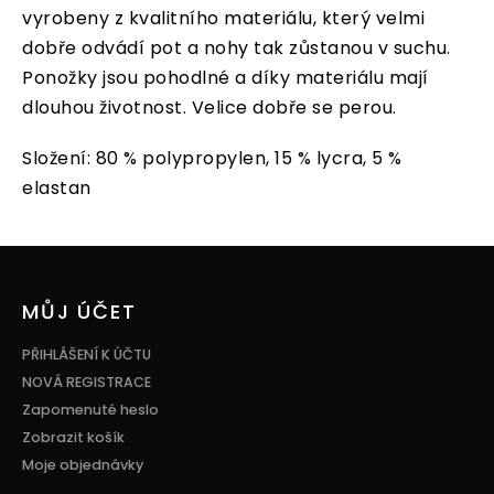
vyrobeny z kvalitního materiálu, který velmi
dobře odvádí pot a nohy tak zůstanou v suchu.
Ponožky jsou pohodlné a díky materiálu mají
dlouhou životnost. Velice dobře se perou.
Složení: 80 % polypropylen, 15 % lycra, 5 %
elastan
Z
á
p
MŮJ ÚČET
a
t
PŘIHLÁŠENÍ K ÚČTU
í
NOVÁ REGISTRACE
Zapomenuté heslo
Zobrazit košík
Moje objednávky