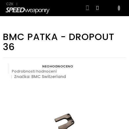
CZK
NÁKUP
KOŠÍK
Přejít
na
BMC PATKA - DROPOUT
obsah
36
NEOHODNOCENO
Průměrné hodnocení produktu je 0,0 z 5 hvězdiček.
Podrobnosti hodnocení
Značka:
BMC Switzerland