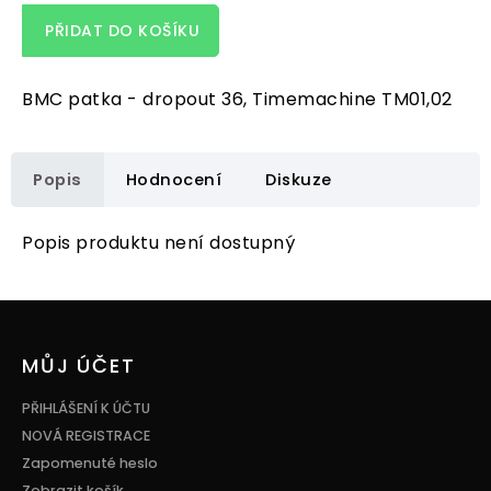
PŘIDAT DO KOŠÍKU
BMC patka - dropout 36, Timemachine TM01,02
Popis
Hodnocení
Diskuze
Popis produktu není dostupný
Z
á
p
MŮJ ÚČET
a
t
PŘIHLÁŠENÍ K ÚČTU
í
NOVÁ REGISTRACE
Zapomenuté heslo
Zobrazit košík