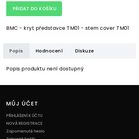
PŘIDAT DO KOŠÍKU
BMC - kryt představce TM01 - stem cover TM01
Popis
Hodnocení
Diskuze
Popis produktu není dostupný
Z
á
p
MŮJ ÚČET
a
t
PŘIHLÁŠENÍ K ÚČTU
í
NOVÁ REGISTRACE
Zapomenuté heslo
Zobrazit košík