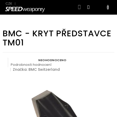
CZK
NÁKUP
KOŠÍK
Přejít
na
BMC - KRYT PŘEDSTAVCE
obsah
TM01
NEOHODNOCENO
Průměrné hodnocení produktu je 0,0 z 5 hvězdiček.
Podrobnosti hodnocení
Značka:
BMC Switzerland