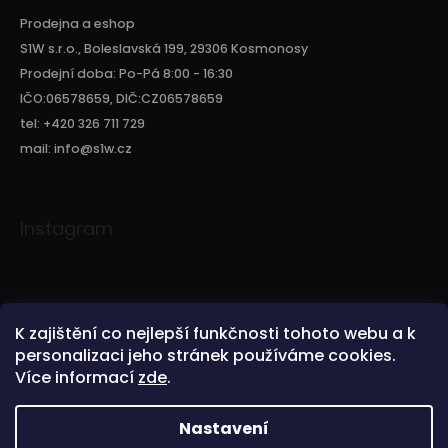
Prodejna a eshop
S1W s.r.o., Boleslavská 199, 29306 Kosmonosy
Prodejní doba: Po-Pá 8:00 - 16:30
IČO:06578659, DIČ:CZ06578659
tel: +420 326 711 729
mail: info@s1w.cz
Instagram
K zajištění co nejlepší funkčnosti tohoto webu a k
personalizaci jeho stránek používáme cookies.
Více informací
zde
.
Sledovat na Instagramu
Nastavení
Copyright 2026
S1W.CZ
. Všechna práva vyhrazena.