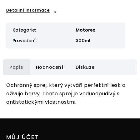
Detailní informace
Kategorie
:
Motorex
Provedení
:
300ml
Popis
Hodnocení
Diskuze
Ochranný sprej, který vytváří perfektní lesk a
oživuje barvy. Tento sprej je voduodpudivý s
antistatickými vlastnostmi.
Z
á
p
MŮJ ÚČET