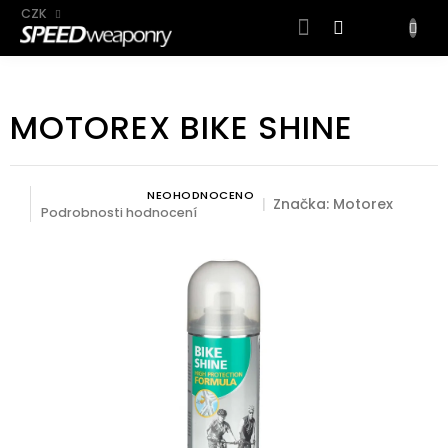
CZK
NÁKUP
KOŠÍK
Přejít
na
MOTOREX BIKE SHINE
obsah
NEOHODNOCENO
Průměrné hodnocení produktu je 0,0 z 5 hvězdiček.
Značka:
Motorex
Podrobnosti hodnocení