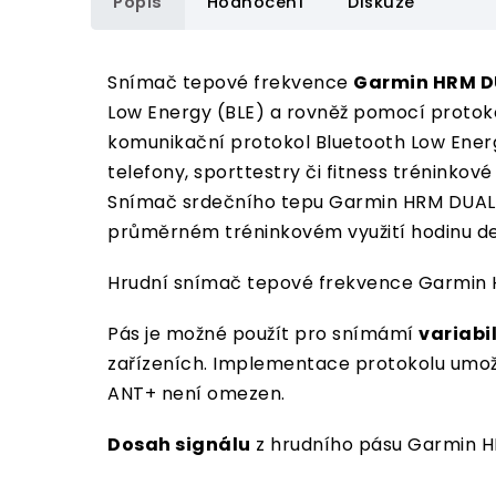
Popis
Hodnocení
Diskuze
Snímač tepové frekvence
Garmin HRM D
Low Energy (BLE) a rovněž pomocí protoko
komunikační protokol Bluetooth Low Energy
telefony, sporttestry či fitness tréninkov
Snímač srdečního tepu Garmin HRM DUAL je
průměrném tréninkovém využití hodinu de
Hrudní snímač tepové frekvence Garmin
Pás je možné použít pro snímámí
variabi
zařízeních. Implementace protokolu umožň
ANT+ není omezen.
Dosah signálu
z hrudního pásu Garmin H