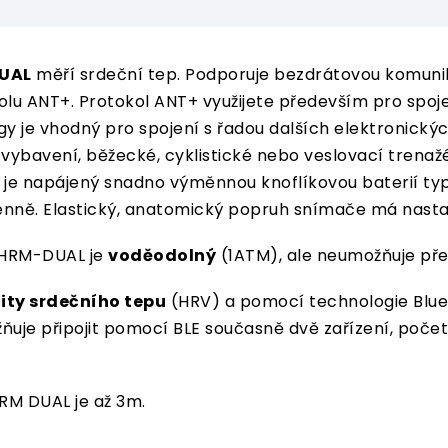
UAL
měří srdeční tep. Podporuje bezdrátovou komunik
lu ANT+. Protokol ANT+ využijete především pro spoj
 je vhodný pro spojení s řadou dalších elektronických
é vybavení, běžecké, cyklistické nebo veslovací trenaž
 napájený snadno výměnnou knoflíkovou baterií typu 
nně. Elastický, anatomický popruh snímače má nastav
 HRM-DUAL je
voděodolný
(1ATM), ale neumožňuje př
lity srdečního tepu
(HRV) a pomocí technologie Blue
uje připojit pomocí BLE současně dvě zařízení, počet
RM DUAL je až 3m.