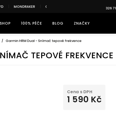
YD
MONDRAKER
CANNONDALE
326 71
-SHOP
100% PÉČE
BLOG
ZNAČKY
Garmin HRM Dual - Snímač tepové frekvence
SNÍMAČ TEPOVÉ FREKVENCE
1 590 Kč
Měrná
cena: