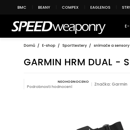
Přejít
BMC
BEANY
COMPEX
EAGLENOS
STR
na
obsah
E
Domů
E-shop
Sporttestery
snímače a sensory
GARMIN HRM DUAL - 
NEOHODNOCENO
Průměrné hodnocení produktu je 0,0 z 5 hvězdiček.
Značka:
Garmin
Podrobnosti hodnocení