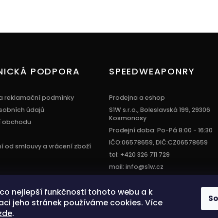
NICKÁ PODPORA
SPEEDWEAPONRY
a reklamační podmínky
Prodejna a eshop
sobních údajů
S1W s.r.o., Boleslavská 199, 29306
Kosmonosy
í obchodu
Prodejní doba: Po-Pá 8:00 - 16:30
IČO:06578659, DIČ:CZ06578659
 od smlouvy a vrácení zboží
tel: +420 326 711 729
mail: info@s1w.cz
í co nejlepší funkčnosti tohoto webu a k
S
aci jeho stránek používáme cookies. Více
zde
.