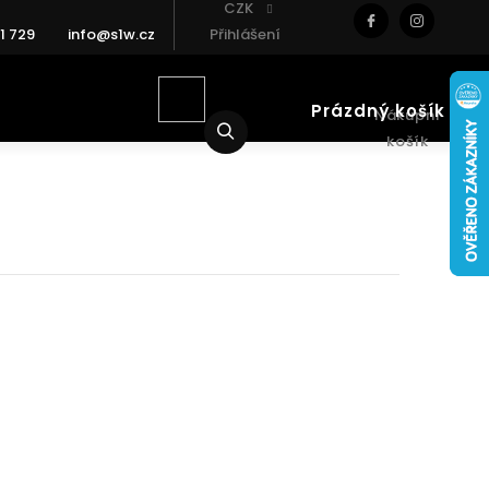
CZK
1 729
info@s1w.cz
Přihlášení
Prázdný košík
Nákupní
Hledat
košík