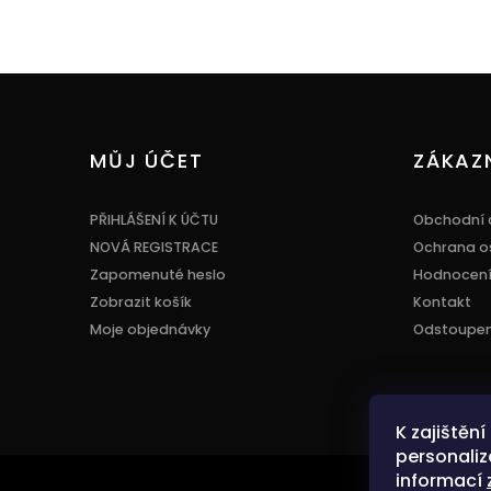
Z
á
p
a
MŮJ ÚČET
ZÁKAZ
t
í
PŘIHLÁŠENÍ K ÚČTU
Obchodní 
NOVÁ REGISTRACE
Ochrana o
Zapomenuté heslo
Hodnocen
Zobrazit košík
Kontakt
Moje objednávky
Odstoupení
K zajištěn
personaliz
informací