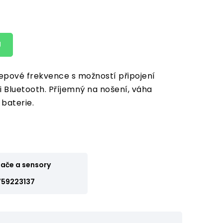
U
epové frekvence s možností připojení
 Bluetooth. Příjemný na nošení, váha
baterie.
ače a sensory
759223137