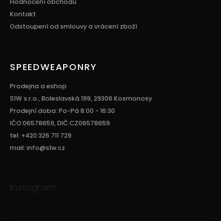
Hodnocení obchodu
Kontakt
Odstoupení od smlouvy a vrácení zboží
SPEEDWEAPONRY
Prodejna a eshop
S1W s.r.o., Boleslavská 199, 29306 Kosmonosy
Prodejní doba: Po-Pá 8:00 - 16:30
IČO:06578659, DIČ:CZ06578659
tel: +420 326 711 729
mail: info@s1w.cz
Instagram