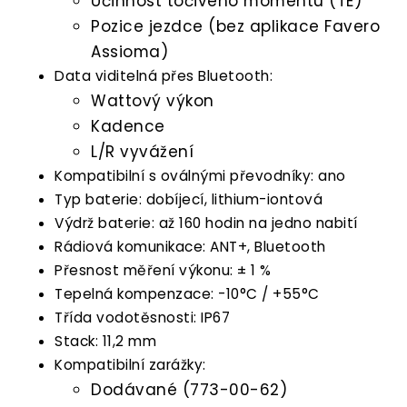
Účinnost točivého momentu (TE)
Pozice jezdce (bez aplikace Favero
Assioma)
Data viditelná přes Bluetooth:
Wattový výkon
Kadence
L/R vyvážení
Kompatibilní s oválnými převodníky: ano
Typ baterie: dobíjecí, lithium-iontová
Výdrž baterie: až 160 hodin na jedno nabití
Rádiová komunikace: ANT+, Bluetooth
Přesnost měření výkonu: ± 1 %
Tepelná kompenzace: -10°C / +55°C
Třída vodotěsnosti: IP67
Stack: 11,2 mm
Kompatibilní zarážky:
Dodávané (773-00-62)