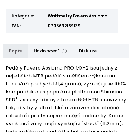
Kategorie
:
Wattmetry Favero Assioma
EAN
:
0705632189139
Popis
Hodnocení (1)
Diskuze
Pedály Favero Assioma PRO MX-2 jsou jedny z
nejlehčích MTB pedálů s měřičem výkonu na
trhu. Váží pouhých 191,4 gramů, v
yznačují se 100%
kompatibilitou s populární platformou Shimano
®
SPD
. Jsou vyrobeny z hliníku 6061-T6 a navrženy
tak, aby byly ultralehké a zároveň dostatečně
robustní i pro ty nejnáročnější podmínky. Kromě
vynikající váhy mají i vynikající "stack" (11,2mm),
tedy vzdálenost podrážky boty od osy pedálu.