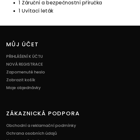
1 Záruční a bezpečnostní příručka
1 Uvítací leták
Z
á
p
MŮJ ÚČET
a
t
PŘIHLÁŠENÍ K ÚČTU
í
NOVÁ REGISTRACE
Zapomenuté heslo
Zobrazit košík
Moje objednávky
ZÁKAZNICKÁ PODPORA
Obchodní a reklamační podmínky
Ochrana osobních údajů