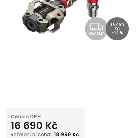
Z
18 990
KČ
–12 %
ZDARMA
D
A
R
M
A
16 690 Kč
18 990 Kč