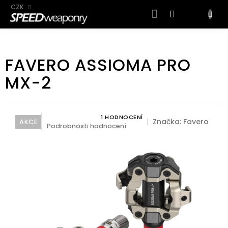
CZK
NÁKUP
KOŠÍK
Přejít
na
FAVERO ASSIOMA PRO
obsah
MX-2
1 HODNOCENÍ
Průměrné hodnocení produktu je 5,0 z 5 hvězdiček.
Značka:
Favero
AKCE
Podrobnosti hodnocení